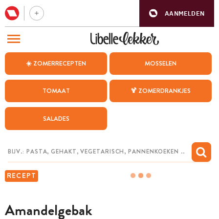
AANMELDEN
BEZOEK ONZE ANDERE WEBSITES
☀️ ZOMERRECEPTEN
MOSSELEN
RECEPTEN
TOMAAT
🍹 ZOMERDRANKJES
WEEKMENU
SALADES
CHAT MET MAIA
INSPIRATIE
MIJN BEWAARDE RECEPTEN
RECEPT
Amandelgebak