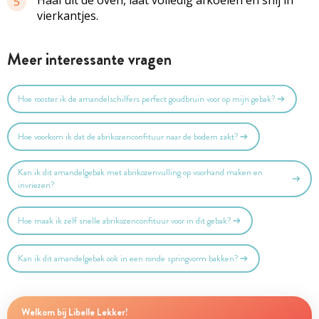
5
vierkantjes.
Meer interessante vragen
Hoe rooster ik de amandelschilfers perfect goudbruin voor op mijn gebak?
Hoe voorkom ik dat de abrikozenconfituur naar de bodem zakt?
Kan ik dit amandelgebak met abrikozenvulling op voorhand maken en
invriezen?
Hoe maak ik zelf snelle abrikozenconfituur voor in dit gebak?
Kan ik dit amandelgebak ook in een ronde springvorm bakken?
Welkom bij Libelle Lekker!