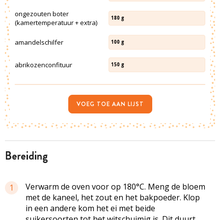
ongezouten boter
180
g
(kamertemperatuur + extra)
amandelschilfer
100
g
abrikozenconfituur
150
g
VOEG TOE AAN LIJST
bereiding
Verwarm de oven voor op 180°C. Meng de bloem
1
met de kaneel, het zout en het bakpoeder. Klop
in een andere kom het ei met beide
suikersoorten tot het witschuimig is. Dit duurt