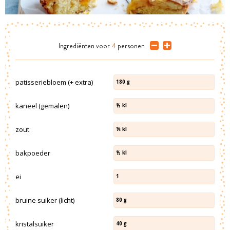
Ingrediënten
voor
4
personen
patisseriebloem (+ extra)
180
g
kaneel (gemalen)
½
kl
zout
¼
kl
bakpoeder
½
kl
ei
1
bruine suiker (licht)
80
g
kristalsuiker
40
g