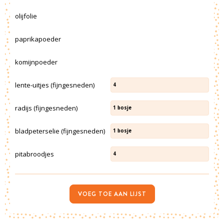
olijfolie
paprikapoeder
komijnpoeder
lente-uitjes (fijngesneden)
4
radijs (fijngesneden)
1
bosje
bladpeterselie (fijngesneden)
1
bosje
pitabroodjes
4
VOEG TOE AAN LIJST