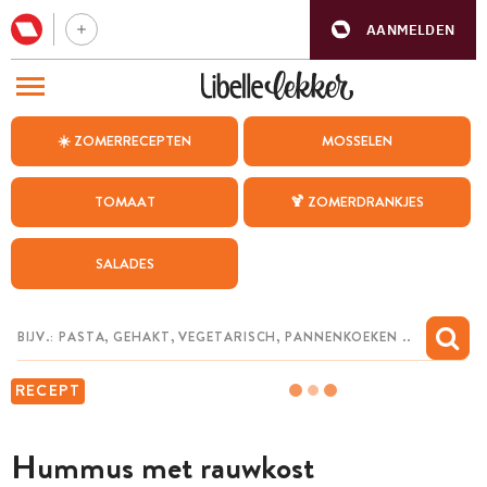
AANMELDEN
BEZOEK ONZE ANDERE WEBSITES
☀️ ZOMERRECEPTEN
MOSSELEN
RECEPTEN
TOMAAT
🍹 ZOMERDRANKJES
WEEKMENU
SALADES
CHAT MET MAIA
INSPIRATIE
MIJN BEWAARDE RECEPTEN
RECEPT
Hummus met rauwkost