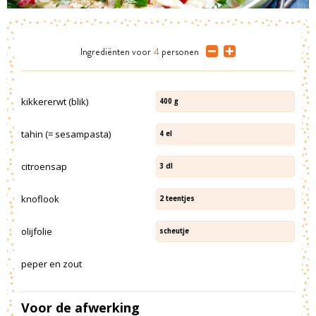
Ingrediënten
voor
4
personen
kikkererwt (blik)
400
g
tahin (= sesampasta)
4
el
citroensap
3
dl
knoflook
2
teentjes
olijfolie
scheutje
peper en zout
Voor de afwerking