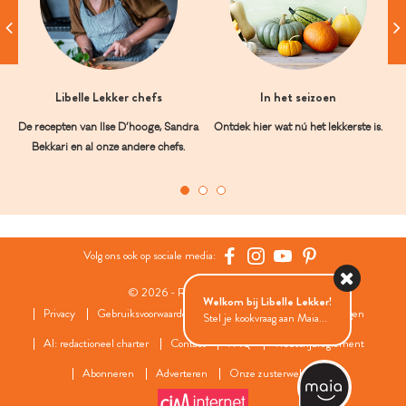
Libelle Lekker chefs
In het seizoen
De recepten van Ilse D’hooge, Sandra
Ontdek hier wat nú het lekkerste is.
Bekkari en al onze andere chefs.
Volg ons ook op sociale media:
© 2026 - Roularta Media Group
Welkom bij Libelle Lekker!
Privacy
Gebruiksvoorwaarden
Cookies
Cookies instellingen
Stel je kookvraag aan Maia...
AI: redactioneel charter
Contact
FAQ
Wedstrijdreglement
Abonneren
Adverteren
Onze zusterwebsites