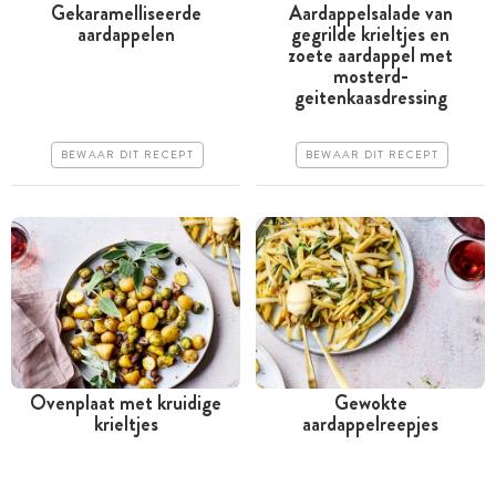
Gekaramelliseerde
Aardappelsalade van
aardappelen
gegrilde krieltjes en
Tussen 30 minuten en 1
Tussen 30 minuten en 1
zoete aardappel met
uur
uur
mosterd-
geitenkaasdressing
Goedkoop
Goedkoop
Erg makkelijk
Erg makkelijk
BEWAAR DIT RECEPT
BEWAAR DIT RECEPT
Ovenplaat met kruidige
Gewokte
krieltjes
aardappelreepjes
Tussen 30 minuten en 1
Minder dan 30 minuten
uur
Goedkoop