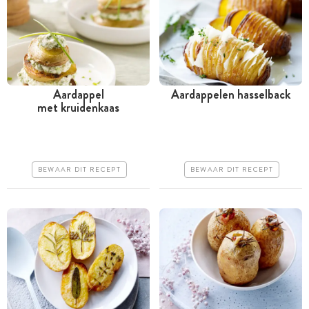
Aardappel
Aardappelen hasselback
met kruidenkaas
Tussen 30 minuten en 1
Tussen 30 minuten en 1
uur
uur
Goedkoop
Goedkoop
BEWAAR DIT RECEPT
BEWAAR DIT RECEPT
Erg makkelijk
Erg makkelijk