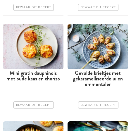
Goedkoop
Erg makkelijk
BEWAAR DIT RECEPT
BEWAAR DIT RECEPT
Erg makkelijk
Mini gratin dauphinois
Gevulde krieltjes met
met oude kaas en chorizo
gekaramelliseerde ui en
Meer dan 1 uur
Tussen 30 minuten en 1
emmentaler
uur
Goedkoop
Goedkoop
Erg makkelijk
BEWAAR DIT RECEPT
BEWAAR DIT RECEPT
Erg makkelijk