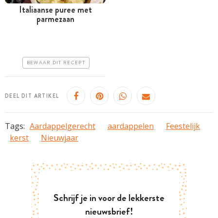
Italiaanse puree met
parmezaan
Tussen 30 minuten en 1
uur
Goedkoop
BEWAAR DIT RECEPT
Erg makkelijk
DEEL DIT ARTIKEL
Tags:
Aardappelgerecht
aardappelen
Feestelijk
kerst
Nieuwjaar
Schrijf je in voor de lekkerste
nieuwsbrief!