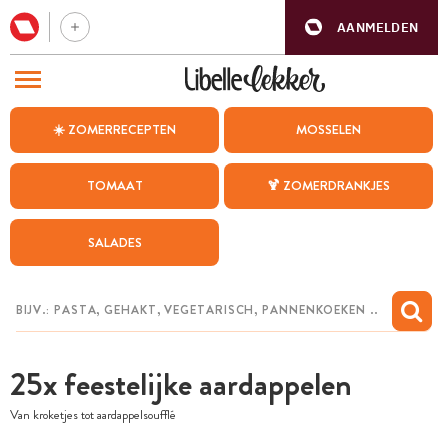
AANMELDEN
BEZOEK ONZE ANDERE WEBSITES
☀️ ZOMERRECEPTEN
MOSSELEN
RECEPTEN
TOMAAT
🍹 ZOMERDRANKJES
WEEKMENU
SALADES
CHAT MET MAIA
INSPIRATIE
MIJN BEWAARDE RECEPTEN
25x feestelijke aardappelen
Van kroketjes tot aardappelsoufflé