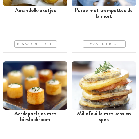
Amandelkroketjes
Puree met trompettes de
la mort
Tussen 30 minuten en 1
Tussen 30 minuten en 1
uur
uur
Goedkoop
Iets duurder
BEWAAR DIT RECEPT
BEWAAR DIT RECEPT
Makkelijk
Makkelijk
Aardappeltjes met
Millefeuille met kaas en
bieslookroom
spek
Tussen 30 minuten en 1
Tussen 30 minuten en 1
uur
uur