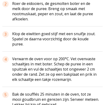
Roer de
eidooiers
, de gesmolten boter en de
2
melk door de puree. Breng op smaak met
nootmuskaat, peper en zout, en laat de puree
afkoelen.
Klop de eiwitten goed stijf met een snuifje zout.
3
Spatel ze daarna voorzichtig door de koude
puree.
Verwarm de oven voor op 200°C. Vet
ovenvaste
4
schaaltjes in met boter. Schep de puree in een
spuitzak en vul de schaaltjes tot ongeveer 2 cm
onder de rand. Zet ze op een bakplaat en prik in
elk schaaltje een takje rozemarijn.
Bak de
soufflés
25 minuten in de oven, tot ze
5
mooi goudbruin en gerezen zijn. Serveer meteen.
Lekker bij kip of gebraad.