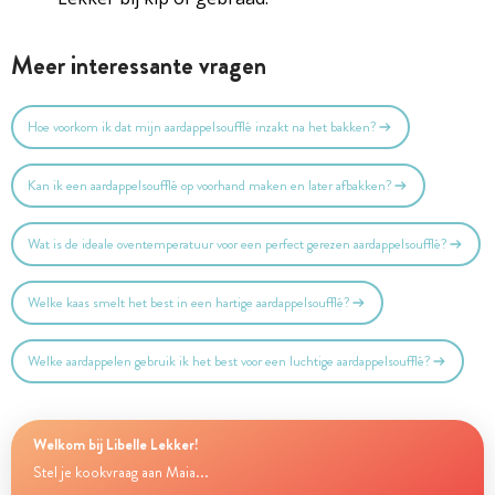
Meer interessante vragen
Hoe voorkom ik dat mijn aardappelsoufflé inzakt na het bakken?
Kan ik een aardappelsoufflé op voorhand maken en later afbakken?
Wat is de ideale oventemperatuur voor een perfect gerezen aardappelsoufflé?
Welke kaas smelt het best in een hartige aardappelsoufflé?
Welke aardappelen gebruik ik het best voor een luchtige aardappelsoufflé?
Welkom bij Libelle Lekker!
Stel je kookvraag aan Maia...