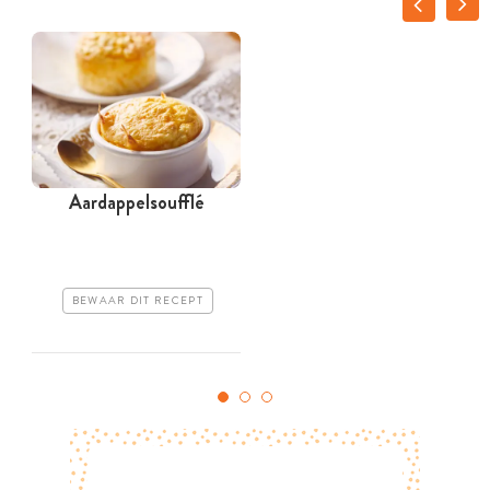
Aardappelsoufflé
G
BEWAAR DIT RECEPT