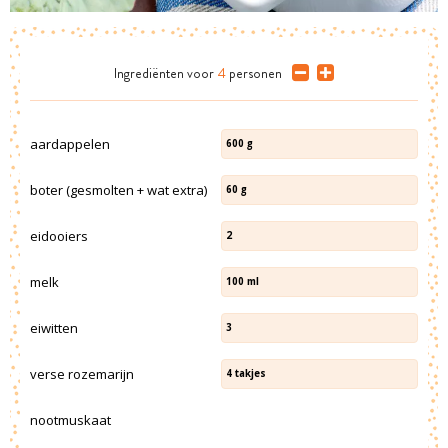
Ingrediënten
voor
4
personen
aardappelen
600
g
boter (gesmolten + wat extra)
60
g
eidooiers
2
melk
100
ml
eiwitten
3
verse rozemarijn
4
takjes
nootmuskaat