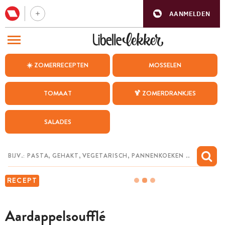
AANMELDEN
BEZOEK ONZE ANDERE WEBSITES
☀️ ZOMERRECEPTEN
MOSSELEN
RECEPTEN
TOMAAT
🍹 ZOMERDRANKJES
WEEKMENU
SALADES
CHAT MET MAIA
INSPIRATIE
MIJN BEWAARDE RECEPTEN
RECEPT
Aardappelsoufflé