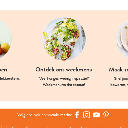
oen
Ontdek ons weekmenu
Maak z
ekkerste is.
Veel honger, weinig inspiratie?
Snel jou
Weekmenu to the rescue!
bewaren, 
Volg ons ook op sociale media: