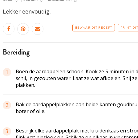
Lekker eenvoudig.
BEWAAR DIT RECEPT
PRINT DI
bereiding
Boen de aardappelen schoon. Kook ze 5 minuten in 
1
schil, in gezouten water. Laat ze wat afkoelen. Snij ze
plakken.
Bak de aardappelplakken aan beide kanten goudbrui
2
boter of olie.
Bestrijk elke aardappelplak met kruidenkaas en stroo
3
flink wat bieslook op. Schik ze op elkaar in vier torent