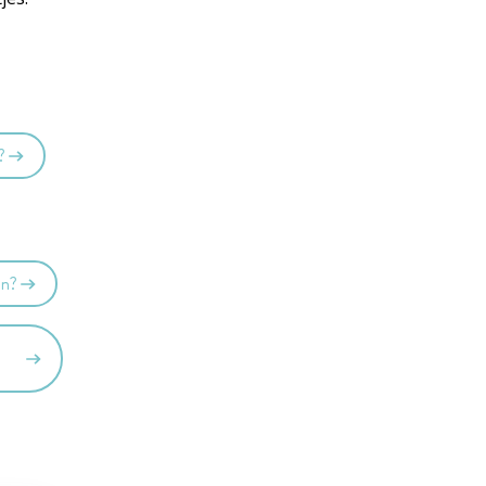
?
en?