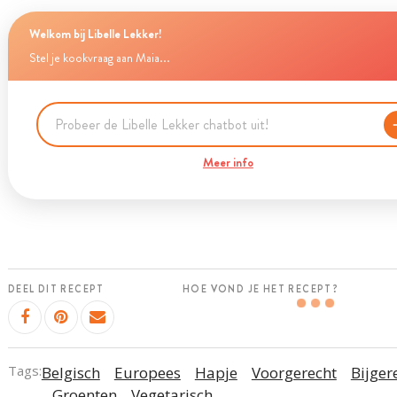
Welkom bij Libelle Lekker!
Stel je kookvraag aan Maia...
Meer info
DEEL DIT RECEPT
HOE VOND JE HET RECEPT?
Tags:
Belgisch
Europees
Hapje
Voorgerecht
Bijger
Groenten
Vegetarisch