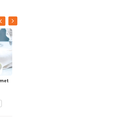
 met
Zalmterrine met
kruidenkaas
BEWAAR DIT RECEPT