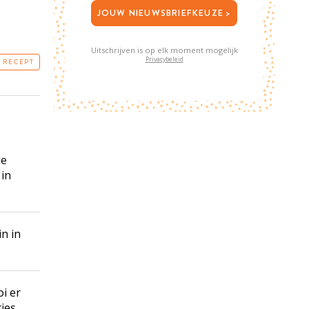
JOUW NIEUWSBRIEFKEUZE >
Uitschrijven is op elk moment mogelijk
Privacybeleid
T RECEPT
de
 in
n in
i er
jes.