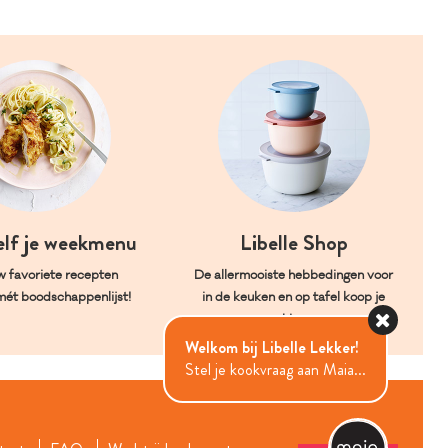
elf je weekmenu
Libelle Shop
w favoriete recepten
De allermooiste hebbedingen voor
mét boodschappenlijst!
in de keuken en op tafel koop je
hier.
Welkom bij Libelle Lekker!
Stel je kookvraag aan Maia...