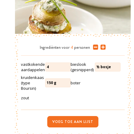
Ingrediënten
voor
4
personen
vastkokende
bieslook
4
½
bosje
aardappelen
(gesnipperd)
kruidenkaas
(type
boter
150
g
Boursin)
zout
VOEG TOE AAN LIJST