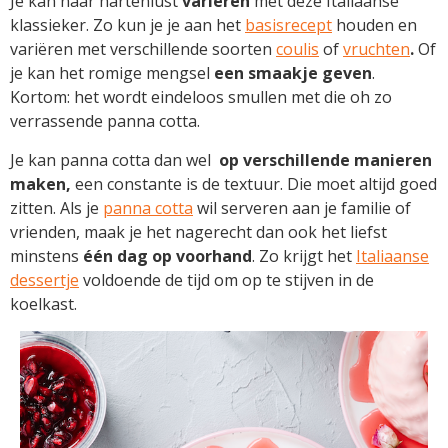
Je kan naar hartenlust
variëren
met deze Italiaanse
klassieker. Zo kun je je aan het
basisrecept
houden en
variëren met verschillende soorten
coulis
of
vruchten
.
Of
je kan het romige mengsel
een smaakje geven
.
Kortom: het wordt eindeloos smullen met die oh zo
verrassende panna cotta.
Je kan panna cotta dan wel
op verschillende manieren
maken,
een constante is de textuur. Die moet altijd goed
zitten. Als je
panna cotta
wil serveren aan je familie of
vrienden, maak je het nagerecht dan ook het liefst
minstens
één dag op voorhand
. Zo krijgt het
Italiaanse
dessertje
voldoende de tijd om op te stijven in de
koelkast.