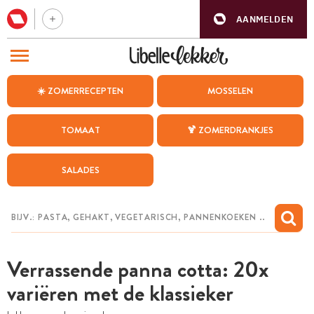
AANMELDEN
BEZOEK ONZE ANDERE WEBSITES
☀️ ZOMERRECEPTEN
MOSSELEN
RECEPTEN
TOMAAT
🍹 ZOMERDRANKJES
WEEKMENU
SALADES
CHAT MET MAIA
INSPIRATIE
MIJN BEWAARDE RECEPTEN
Verrassende panna cotta: 20x
variëren met de klassieker