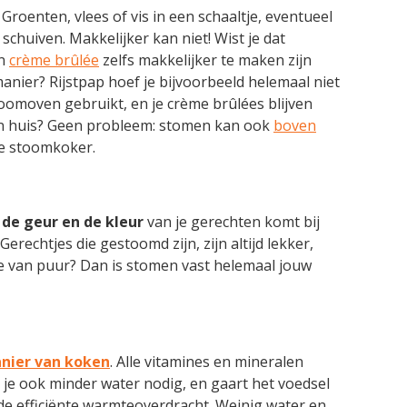
. Groenten, vlees of vis in een schaaltje, eventueel
schuiven. Makkelijker kan niet! Wist je dat
n
crème brûlée
zelfs makkelijker te maken zijn
nier? Rijstpap hoef je bijvoorbeeld helemaal niet
toomoven gebruikt, en je crème brûlées blijven
n huis? Geen probleem: stomen kan ook
boven
he stoomkoker.
de geur en de kleur
van je gerechten komt bij
erechtjes die gestoomd zijn, zijn altijd lekker,
e van puur? Dan is stomen vast helemaal jouw
nier van koken
. Alle vitamines en mineralen
e ook minder water nodig, en gaart het voedsel
de efficiënte warmteoverdracht. Weinig water en