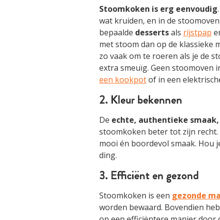
Stoomkoken is erg eenvoudig
wat kruiden, en in de stoomoven 
bepaalde
desserts
als
rijstpap
e
met stoom dan op de klassieke ma
zo vaak om te roeren als je de s
extra smeuïg. Geen stoomoven i
een kookpot
of in een elektrisc
2. Kleur bekennen
De
echte, authentieke smaak, 
stoomkoken beter tot zijn recht. G
mooi én boordevol smaak. Hou j
ding.
3. Efficiënt en gezond
Stoomkoken is een
gezonde ma
worden bewaard. Bovendien heb j
op een efficiëntere manier door 