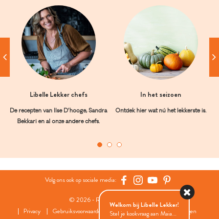
Libelle Lekker chefs
In het seizoen
De recepten van Ilse D’hooge, Sandra
Ontdek hier wat nú het lekkerste is.
Bekkari en al onze andere chefs.
Volg ons ook op sociale media:
© 2026 - Roularta Media Group
Welkom bij Libelle Lekker!
Privacy
Gebruiksvoorwaarden
Cookies
Cookies instellingen
Stel je kookvraag aan Maia...