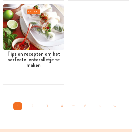
ARTIKEL
Tips en recepten om het
perfecte lenterolletje te
maken
...
1
2
3
4
6
>
>>