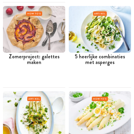
HOW TO'S
ARTIKEL
Zomerproject: galettes
5 heerlijke combinaties
maken
met asperges
ARTIKEL
HOW TO'S