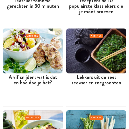
Natalie: zomerse
recepten: de 10
gerechten in 30 minuten
populairste klassiekers die
je móét proeven
ARTIKEL
ARTIKEL
A vif snijden: wat is dat
Lekkers uit de zee:
en hoe doe je het?
zeewier en zeegroenten
HOW TO'S
ARTIKEL