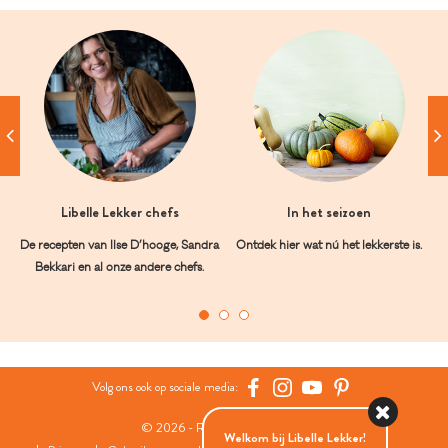
Libelle Lekker chefs
In het seizoen
De recepten van Ilse D’hooge, Sandra
Ontdek hier wat nú het lekkerste is.
Bekkari en al onze andere chefs.
Volg ons ook op sociale media:
© 2026 - Roularta Media Group
Welkom bij Libelle Lekker!