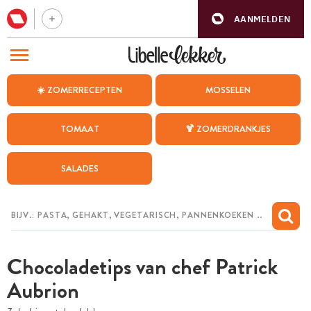
AANMELDEN
BEZOEK ONZE ANDERE WEBSITES
☀️ ZOMERRECEPTEN
MOSSELEN
RECEPTEN
TOMAAT
🍹 ZOMERDRANKJES
WEEKMENU
SALADES
CHAT MET MAIA
INSPIRATIE
MIJN BEWAARDE RECEPTEN
Chocoladetips van chef Patrick
Aubrion