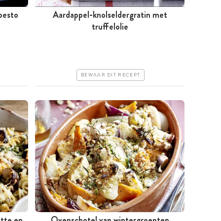
pesto
Aardappel-knolseldergratin met
Meer dan 1 uur
truffelolie
Iets duurder
Makkelijk
BEWAAR DIT RECEPT
ette en
Ovenschotel van wintergroenten