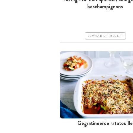
Minder dan 30 minuten
boschampignons
Goedkoop
Erg makkelijk
BEWAAR DIT RECEPT
Gegratineerde ratatouille
Tussen 30 minuten en 1 uur