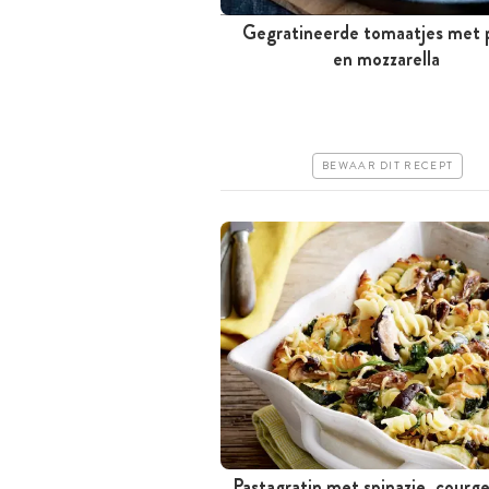
Gegratineerde tomaatjes met 
Tussen 30 minuten en 1 uur
en mozzarella
Goedkoop
Erg makkelijk
BEWAAR DIT RECEPT
Pastagratin met spinazie, courg