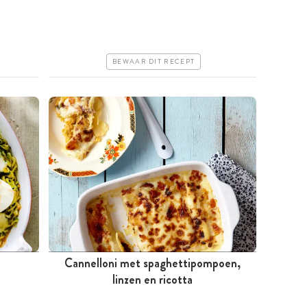
Iets duurder
Makkelijk
BEWAAR DIT RECEPT
Cannelloni met spaghettipompoen,
Meer dan 1 uur
linzen en ricotta
Goedkoop