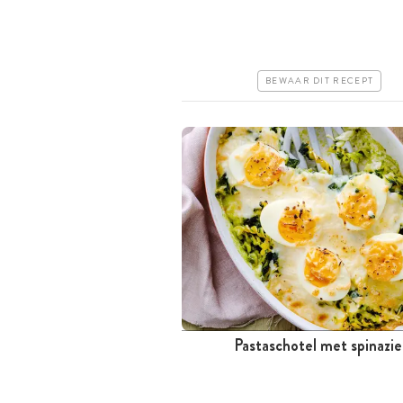
Iets duurder
Erg makkelijk
BEWAAR DIT RECEPT
Pastaschotel met spinazie
Tussen 30 minuten en 1 uur
Goedkoop