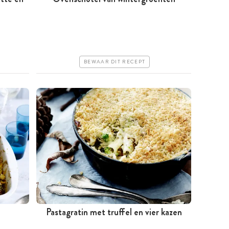
Minder dan 30 minuten
Goedkoop
Erg makkelijk
BEWAAR DIT RECEPT
Pastagratin met truffel en vier kazen
Tussen 30 minuten en 1 uur