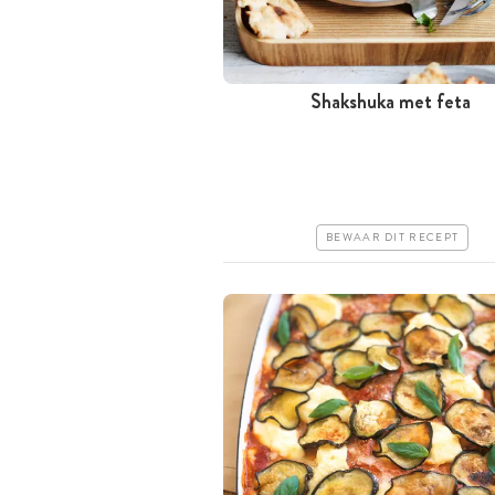
Shakshuka met feta
Minder dan 30 minuten
Goedkoop
Makkelijk
BEWAAR DIT RECEPT