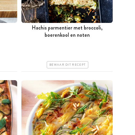
Hachis parmentier met broccoli,
Tussen 30 minuten en 1 uur
boerenkool en noten
Iets duurder
Makkelijk
BEWAAR DIT RECEPT