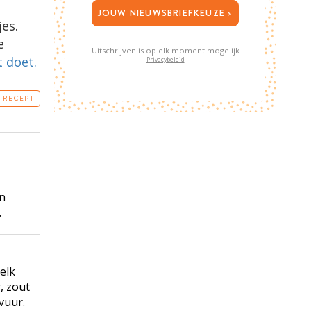
JOUW NIEUWSBRIEFKEUZE >
jes.
e
Uitschrijven is op elk moment mogelijk
t doet.
Privacybeleid
T RECEPT
en
.
elk
, zout
vuur.