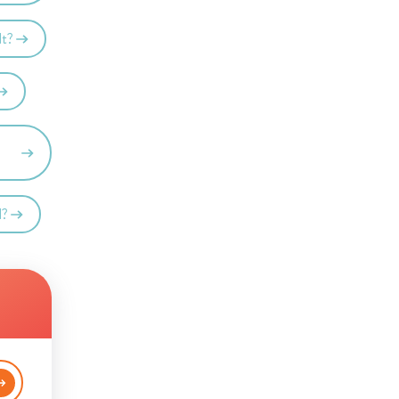
dt?
l?