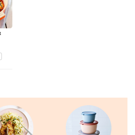
t
Gegratineerde schelvis
met spinazie
BEWAAR DIT RECEPT