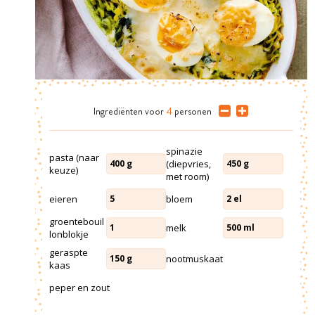
Ingrediënten
voor
4
personen
spinazie
pasta (naar
(diepvries,
400
g
450
g
keuze)
met room)
eieren
bloem
5
2
el
groentebouil
melk
1
500
ml
lonblokje
geraspte
nootmuskaat
150
g
kaas
peper en zout