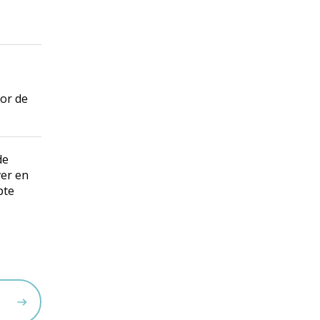
oor de
de
ver en
pte