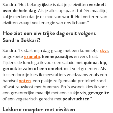
Sandra: "Het belangrijkste is dat je je eiwitten
verdeelt
over de hele dag
. Als je alles opspaart tot één maaltijd,
zal je merken dat je er moe van wordt. Het verteren van
eiwitten vraagt veel energie van ons lichaam."
Hoe ziet een eiwitrijke dag eruit volgens
Sandra Bekkari?
Sandra: "Ik start mijn dag graag met een kommetje
skyr
,
ongezoete
granola
,
hennepzaadjes
en vers fruit.
Tijdens de lunch ga ik voor een salade met
quinoa, kip,
gerookte zalm of een omelet
met veel groenten. Als
tussendoortje kies ik meestal iets voedzaams zoals een
handvol
noten
,
een plakje zelfgemaakt proteïnebrood
of wat rauwkost met hummus. En 's avonds kies ik voor
een groenterijke maaltijd met een stukje
vis, gevogelte
of een vegetarisch gerecht met
peulvruchten
."
Lekkere recepten met eiwitten