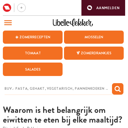
AANMELDEN
BEZOEK ONZE ANDERE WEBSITES
☀️ ZOMERRECEPTEN
MOSSELEN
RECEPTEN
TOMAAT
🍹 ZOMERDRANKJES
WEEKMENU
SALADES
CHAT MET MAIA
INSPIRATIE
MIJN BEWAARDE RECEPTEN
Waarom is het belangrijk om
eiwitten te eten bij elke maaltijd?