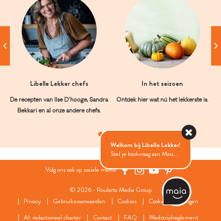
Libelle Lekker chefs
In het seizoen
De recepten van Ilse D’hooge, Sandra
Ontdek hier wat nú het lekkerste is.
Bekkari en al onze andere chefs.
Welkom bij Libelle Lekker!
Stel je kookvraag aan Maia...
Volg ons ook op sociale media:
© 2026 - Roularta Media Group
Privacy
Gebruiksvoorwaarden
Cookies
Cookies instellingen
AI: redactioneel charter
Contact
FAQ
Wedstrijdreglement