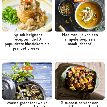
ARTIKEL
ARTIKEL
Typisch Belgische
Hoe maak je van een
recepten: de 10
simpele soep een
populairste klassiekers die
maaltijdsoep?
je móét proeven
ARTIKEL
ARTIKEL
Mosselgroenten: welke
5 succestips voor een