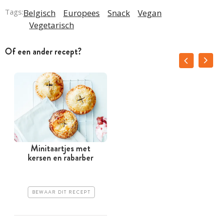
Tags:
Belgisch
Europees
Snack
Vegan
Vegetarisch
Of een ander recept?
Minitaartjes met
kersen en rabarber
BEWAAR DIT RECEPT