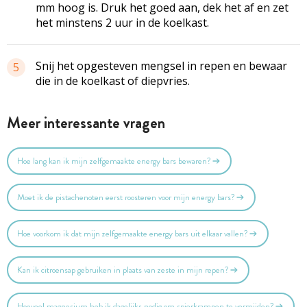
mm hoog is. Druk het goed aan, dek het af en zet
het minstens 2 uur in de koelkast.
Snij het opgesteven mengsel in repen en bewaar
5
die in de koelkast of diepvries.
Meer interessante vragen
Hoe lang kan ik mijn zelfgemaakte energy bars bewaren?
Moet ik de pistachenoten eerst roosteren voor mijn energy bars?
Hoe voorkom ik dat mijn zelfgemaakte energy bars uit elkaar vallen?
Kan ik citroensap gebruiken in plaats van zeste in mijn repen?
Hoeveel magnesium heb ik dagelijks nodig om spierkrampen te vermijden?