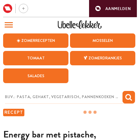
AANMELDEN
BEZOEK ONZE ANDERE WEBSITES
☀️ ZOMERRECEPTEN
MOSSELEN
RECEPTEN
TOMAAT
🍹 ZOMERDRANKJES
WEEKMENU
SALADES
CHAT MET MAIA
INSPIRATIE
MIJN BEWAARDE RECEPTEN
RECEPT
Energy bar met pistache,