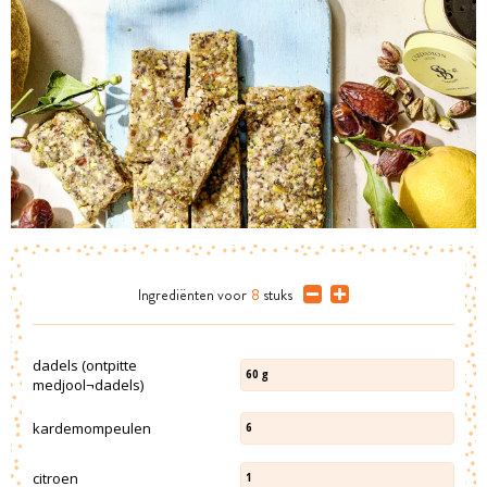
Ingrediënten
voor
8
stuks
dadels (ontpitte
60
g
medjool¬dadels)
kardemompeulen
6
citroen
1