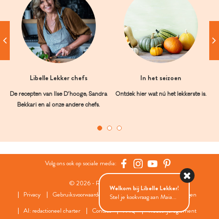
Libelle Lekker chefs
In het seizoen
De recepten van Ilse D’hooge, Sandra
Ontdek hier wat nú het lekkerste is.
Bekkari en al onze andere chefs.
Volg ons ook op sociale media:
© 2026 - Roularta Media Group
Welkom bij Libelle Lekker!
Privacy
Gebruiksvoorwaarden
Cookies
Cookies instellingen
Stel je kookvraag aan Maia...
AI: redactioneel charter
Contact
FAQ
Wedstrijdreglement