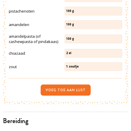
pistachenoten
100
g
amandelen
100
g
amandelpasta (of
100
g
cashewpasta of pindakaas)
chiazaad
2
el
zout
1
snuifje
VOEG TOE AAN LIJST
bereiding