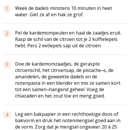
Week de dadels minstens 10 minuten in heet
1
water. Giet ze af en hak ze grof.
Pel de kardemompeulen en haal de zaadjes eruit.
2
Rasp de schil van de citroen tot je 2 koffielepels
hebt. Pers 2 eetlepels sap uit de citroen.
Doe de kardemomzaadjes, de geraspte
3
citroenschil, het citroensap, de pistache¬s, de
amandelen, de geweekte dadels en de
notenpasta in een blender en mix ze samen kort
tot een samen¬hangend geheel. Voeg de
chiazaden en het zout toe en meng goed.
Leg een bakpapier in een rechthoekige doos of
4
bakvorm en druk het notenmengsel goed aan in
de vorm. Zorg dat je mengsel ongeveer 20 à 25