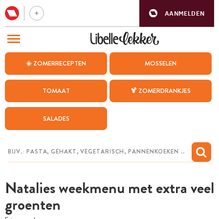
AANMELDEN
BEZOEK ONZE ANDERE WEBSITES
☀️ ZOMERRECEPTEN
MOSSELEN
RECEPTEN
TOMAAT
🍹 ZOMERDRANKJES
WEEKMENU
SALADES
CHAT MET MAIA
INSPIRATIE
MIJN BEWAARDE RECEPTEN
Natalies weekmenu met extra veel
groenten