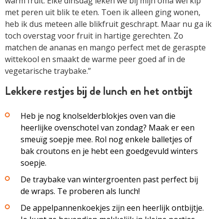
warm fruit. Elke dinsdag leken we bij mijn oma wel kip
met peren uit blik te eten. Toen ik alleen ging wonen,
heb ik dus meteen alle blikfruit geschrapt. Maar nu ga ik
toch overstag voor fruit in hartige gerechten. Zo
matchen de ananas en mango perfect met de geraspte
wittekool en smaakt de warme peer goed af in de
vegetarische traybake.”
Lekkere restjes bij de lunch en het ontbijt
Heb je nog knolselderblokjes oven van die
heerlijke ovenschotel van zondag? Maak er een
smeuïg soepje mee. Rol nog enkele balletjes of
bak croutons en je hebt een goedgevuld winters
soepje.
De traybake van wintergroenten past perfect bij
de wraps. Te proberen als lunch!
De appelpannenkoekjes zijn een heerlijk ontbijtje.