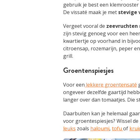
gebruik je best een klemrooster o
De vissaté maak je met
stevige 
Vergeet vooral de
zeevruchten
zijn stevig genoeg voor een heerl
kwartiertje op voorhand in bijv
citroensap, rozemarijn, peper en 
grill.
Groentenspiesjes
Voor een
lekkere groentensaté
g
ongeveer dezelfde gaartijd hebbe
langer over dan tomaatjes. Die st
Daarbuiten kan je helemaal gaan
voor groentespiesjes? Wissel d
leuks
zoals
haloumi
,
tofu
of
krui