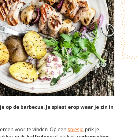
e op de barbecue. Je spiest erop waar je zin in
dereen voor te vinden. Op een
spiesje
prik je
 lekker mals
kalfsvlees
of blokjes
varkensvlees