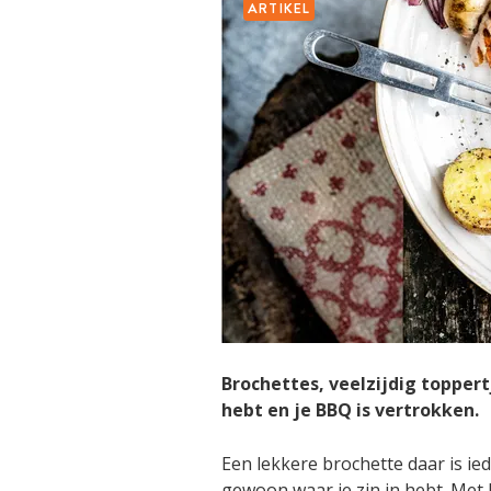
ARTIKEL
Brochettes, veelzijdig toppertj
hebt en je BBQ is vertrokken.
Een lekkere brochette daar is ie
gewoon waar je zin in hebt. Met