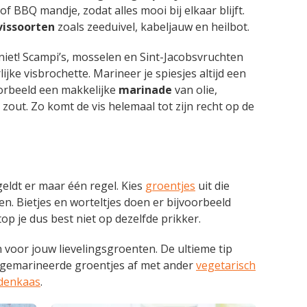
f BBQ mandje, zodat alles mooi bij elkaar blijft.
vissoorten
zoals zeeduivel, kabeljauw en heilbot.
niet! Scampi’s, mosselen en Sint-Jacobsvruchten
ijke visbrochette. Marineer je spiesjes altijd een
oorbeeld een makkelijke
marinade
van olie,
zout. Zo komt de vis helemaal tot zijn recht op de
eldt er maar één regel. Kies
groentjes
uit die
n. Bietjes en worteltjes doen er bijvoorbeeld
op je dus best niet op dezelfde prikker.
 voor jouw lievelingsgroenten. De ultieme tip
e gemarineerde groentjes af met ander
vegetarisch
denkaas
.