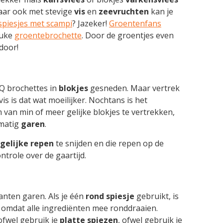
aar ook met stevige
vis
en
zeevruchten
kan je
spiesjes met scampi
? Jazeker!
Groentenfans
euke
groentebrochette
. Door de groentjes even
door!
Q brochettes in
blokjes
gesneden. Maar vertrek
is is dat wat moeilijker. Nochtans is het
van min of meer gelijke blokjes te vertrekken,
kmatig
garen
.
gelijke repen
te snijden en die repen op de
ntrole over de gaartijd.
nten garen. Als je één
rond spiesje
gebruikt, is
n omdat alle ingrediënten mee ronddraaien.
ofwel gebruik je
platte spiezen
, ofwel gebruik je