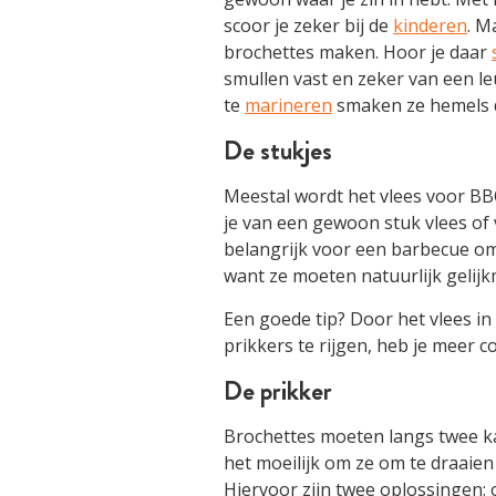
scoor je zeker bij de
kinderen
. M
brochettes maken. Hoor je daar
smullen vast en zeker van een l
te
marineren
smaken ze hemels 
De stukjes
Meestal wordt het vlees voor BB
je van een gewoon stuk vlees of v
belangrijk voor een barbecue om 
want ze moeten natuurlijk gelij
Een goede tip? Door het vlees in
prikkers te rijgen, heb je meer co
De prikker
Brochettes moeten langs twee ka
het moeilijk om ze om te draaie
Hiervoor zijn twee oplossingen: 