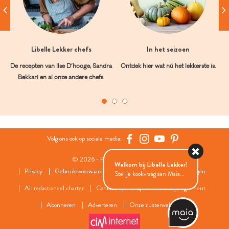
Libelle Lekker chefs
In het seizoen
De recepten van Ilse D’hooge, Sandra
Ontdek hier wat nú het lekkerste is.
Bekkari en al onze andere chefs.
Volg ons ook op sociale media:
© 2026 - Roularta Media Group
Welkom bij Libelle Lekker!
Privacy
Gebruiksvoorwaarden
Cookies
Cookies instellingen
Stel je kookvraag aan Maia...
AI: redactioneel charter
Contact
FAQ
Wedstrijdreglement
Abonneren
Adverteren
Onze zusterwebsites