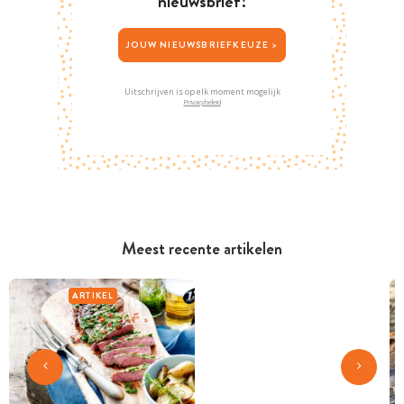
nieuwsbrief!
JOUW NIEUWSBRIEFKEUZE >
Uitschrijven is op elk moment mogelijk
Privacybeleid
Meest recente artikelen
ARTIKEL