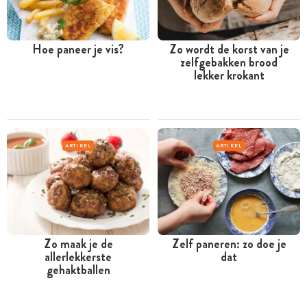
Hoe paneer je vis?
Zo wordt de korst van je
zelfgebakken brood
lekker krokant
ARTIKEL
ARTIKEL
Zo maak je de
Zelf paneren: zo doe je
allerlekkerste
dat
gehaktballen