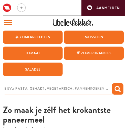
AANMELDEN
BEZOEK ONZE ANDERE WEBSITES
☀️ ZOMERRECEPTEN
MOSSELEN
RECEPTEN
TOMAAT
🍹 ZOMERDRANKJES
WEEKMENU
SALADES
CHAT MET MAIA
INSPIRATIE
MIJN BEWAARDE RECEPTEN
Zo maak je zélf het krokantste
paneermeel