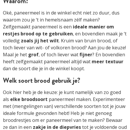
Waarom?
Oké, paneermeel is in de winkel echt niet zo duur, dus
waarom zou je ‘t in hemelsnaam zélf maken?
Zelfgemaakt paneermeel is een
ideale manier om
restjes brood op te gebruiken
, en bovendien maak je ‘t
volledig
zoals jij het wilt
. Kruim van bruin brood, of
toch liever van wit- of volkoren brood? Aan jou de keuze!
Maal je het
grof
, of toch liever wat
fijner
? En bovendien
heeft zelfgemaakt paneermeel altijd wat
meer textuur
dan de soort die je in de winkel koopt.
Welk soort brood gebruik je?
Ook hier heb je de keuze: je kunt namelijk van zo goed
als
elke broodsoort
paneermeel maken. Experimenteer
met (mengelingen van) verschillende soorten tot je jouw
ideale formule gevonden hebt! Heb je niet genoeg
broodrestjes om er paneermeel van te maken? Bewaar
ze dan in een
zakje in de diepvries
tot je voldoende oud