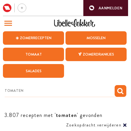
AANMELDEN
BEZOEK ONZE ANDERE WEBSITES
☀️ ZOMERRECEPTEN
MOSSELEN
RECEPTEN
TOMAAT
🍹 ZOMERDRANKJES
WEEKMENU
SALADES
CHAT MET MAIA
INSPIRATIE
MIJN BEWAARDE RECEPTEN
3.807 recepten met '
tomaten
' gevonden
Zoekopdracht verwijderen