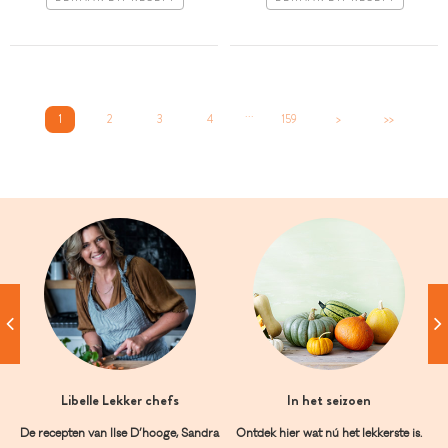
...
1
2
3
4
159
>
>>
Libelle Lekker chefs
In het seizoen
De recepten van Ilse D’hooge, Sandra
Ontdek hier wat nú het lekkerste is.