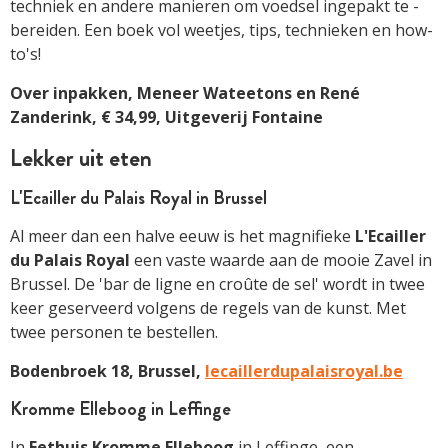
techniek en andere manieren om voedsel ingepakt te ­
bereiden. Een boek vol weetjes, tips, technieken en how-
to's!
Over inpakken, Meneer Wateetons en René
Zanderink, € 34,99, Uitgeverij Fontaine
Lekker uit eten
L'Ecailler du Palais Royal in Brussel
Al meer dan een halve eeuw is het magnifieke
L'Ecailler
du Palais ­Royal
een vaste waarde aan de mooie Zavel in
Brussel. De 'bar de ligne en croûte de sel' wordt in twee
keer geserveerd volgens de regels van de kunst. Met
twee ­personen te bestellen.
Bodenbroek 18, Brussel,
­lecaillerdupalaisroyal.be
Kromme Elleboog in Leffinge
In
Eethuis Kromme Elleboog
in Leffinge, een