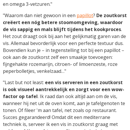
en omega 3-vetzuren."
"Waarom dan niet gewoon in een
papillot
?
De zoutkorst
creëert een nóg betere stoomomgeving, waardoor
de vis sappig en mals blijft tijdens het kookproces
.
Het zout draagt ook bij aan het gelijkmatig garen van de
vis. Allemaal bevorderlijk voor een perfecte textuur dus.
Bovendien kun je – in tegenstelling tot bij een papillot –
ook aan de zoutkorst zelf een smaakje toevoegen:
fijngehakte rozemarijn, citroen- of limoenzeste, roze
peperbolletjes, venkelzaad…"
"Last but not least:
een vis serveren in een zoutkorst
is ook visueel aantrekkelijk en zorgt voor een wow-
factor op tafel
. Ik raad dan ook altijd aan om de vis,
wanneer hij net uit de oven komt, aan je tafelgenoten te
tonen. Of fileer 'm aan tafel, net zoals op restaurant.
Succes gegarandeerd! Omdat dit een mediterrane
techniek is, serveer ik een vis in zoutkorst graag met