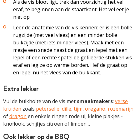
Als de vis bloot ligt, trek dan voorzichtig het vel
eraf, te beginnen aan de staartkant. Het vel eet je
niet op.
Leer de anatomie van de vis kennen: er is een bolle
rugzijde (met veel vlees) en een minder bolle
buikzijde (met iets minder vlees). Maak met een
mesje een snede naast de graat en lepel met een
lepel of een rechte spatel de gefileerde stukken vis
eraf en leg ze op warme borden. Hef de graat op
en lepel nu het vlees van de buikkant.
Extra ­lekker
Vul de buikholte van de vis met
smaakmakers
:
verse
kruiden
zoals
peterselie
,
dille
,
tijm
,
oregano
,
rozemarijn
of ­
dragon
en enkele ringen rode ui, ­kleine plakjes ­
knoflook, schijfjes citroen of limoen…
Ook lekker op de BBQ