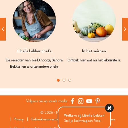
Libelle Lekker chefs
In het seizoen
De recepten van Ilse D’hooge, Sandra
Ontdek hier wat nú het lekkerste is.
Bekkari en al onze andere chefs.
Volg ons ook op sociale media:
© 2026 - Roularta Media Group
Welkom bij Libelle Lekker!
Privacy
Gebruiksvoorwaarden
Cookies
Cookies instellingen
Stel je kookvraag aan Maia...