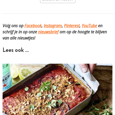
BEWAAR DIT RECEPT
Volg ons op
Facebook
,
Instagram
,
Pinterest
,
YouTube
en
schrijf je in op onze
nieuwsbrief
om op de hoogte te blijven
van alle nieuwtjes!
Lees ook …