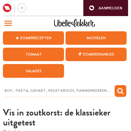
AANMELDEN
BEZOEK ONZE ANDERE WEBSITES
☀️ ZOMERRECEPTEN
MOSSELEN
RECEPTEN
TOMAAT
🍹 ZOMERDRANKJES
WEEKMENU
SALADES
CHAT MET MAIA
INSPIRATIE
MIJN BEWAARDE RECEPTEN
Vis in zoutkorst: de klassieker
uitgetest