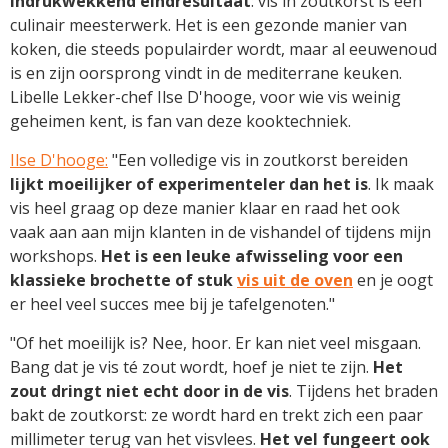
indrukwekkend eindresultaat
: vis in zoutkorst is een
culinair meesterwerk. Het is een gezonde manier van
koken, die steeds populairder wordt, maar al eeuwenoud
is en zijn oorsprong vindt in de mediterrane keuken.
Libelle Lekker-chef Ilse D'hooge, voor wie vis weinig
geheimen kent, is fan van deze kooktechniek.
Ilse D'hooge:
"Een volledige vis in zoutkorst bereiden
lijkt moeilijker of experimenteler dan het is
. Ik maak
vis heel graag op deze manier klaar en raad het ook
vaak aan aan mijn klanten in de vishandel of tijdens mijn
workshops.
Het is een leuke afwisseling voor een
klassieke brochette of stuk
vis uit de oven
en je oogt
er heel veel succes mee bij je tafelgenoten."
"Of het moeilijk is? Nee, hoor. Er kan niet veel misgaan.
Bang dat je vis té zout wordt, hoef je niet te zijn.
Het
zout dringt niet echt door in de vis
. Tijdens het braden
bakt de zoutkorst: ze wordt hard en trekt zich een paar
millimeter terug van het visvlees.
Het vel fungeert ook