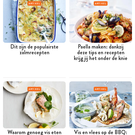
ARTIKEL
ARTIKEL
Dit zijn de populairste
Paella maken: dankzij
zalmrecepten
deze tips en recepten
krijg jij het onder de knie
ARTIKEL
ARTIKEL
Waarom genoeg vis eten
Vis en vlees op de BBQ: