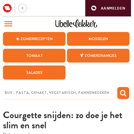
AANMELDEN
BEZOEK ONZE ANDERE WEBSITES
☀️ ZOMERRECEPTEN
MOSSELEN
RECEPTEN
TOMAAT
🍹 ZOMERDRANKJES
WEEKMENU
SALADES
CHAT MET MAIA
INSPIRATIE
MIJN BEWAARDE RECEPTEN
Courgette snijden: zo doe je het
slim en snel