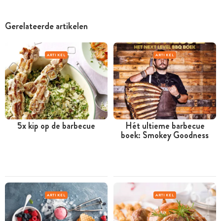
Gerelateerde artikelen
ARTIKEL
ARTIKEL
5x kip op de barbecue
Hét ultieme barbecue
boek: Smokey Goodness
ARTIKEL
ARTIKEL