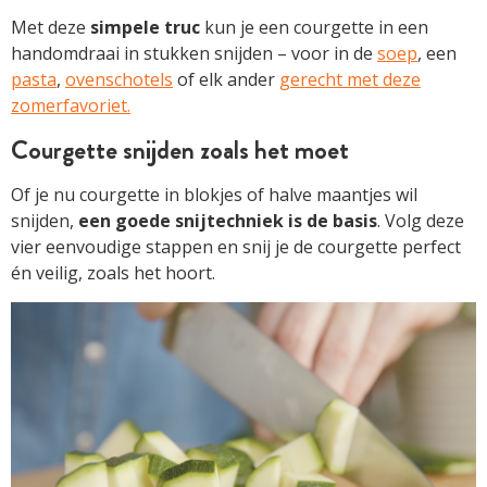
Met deze
simpele
truc
kun je een courgette in een
handomdraai in stukken snijden – voor in de
soep
, een
pasta
,
ovenschotels
of elk ander
gerecht met deze
zomerfavoriet.
Courgette snijden zoals het moet
Of je nu courgette in blokjes of halve maantjes wil
snijden,
een goede snijtechniek is de basis
. Volg deze
vier eenvoudige stappen en snij je de courgette perfect
én veilig, zoals het hoort.