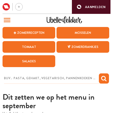
AANMELDEN
BEZOEK ONZE ANDERE WEBSITES
☀️ ZOMERRECEPTEN
MOSSELEN
RECEPTEN
TOMAAT
🍹 ZOMERDRANKJES
WEEKMENU
SALADES
CHAT MET MAIA
INSPIRATIE
MIJN BEWAARDE RECEPTEN
Dit zetten we op het menu in
september