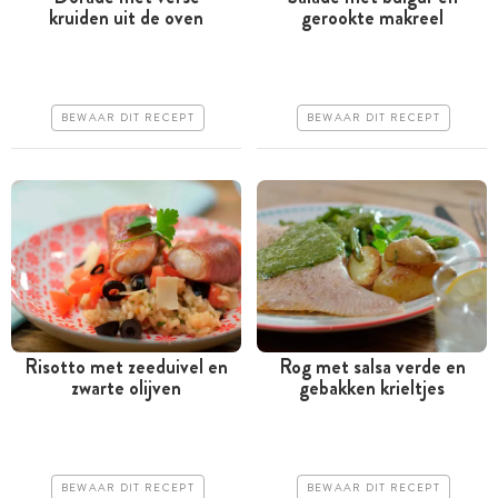
kruiden uit de oven
gerookte makreel
Tussen 30 minuten en 1
Tussen 30 minuten en 1
uur
uur
Iets duurder
Goedkoop
BEWAAR DIT RECEPT
BEWAAR DIT RECEPT
Makkelijk
Erg makkelijk
Risotto met zeeduivel en
Rog met salsa verde en
zwarte olijven
gebakken krieltjes
Tussen 30 minuten en 1
Tussen 30 minuten en 1
uur
uur
Iets duurder
Goedkoop
BEWAAR DIT RECEPT
BEWAAR DIT RECEPT