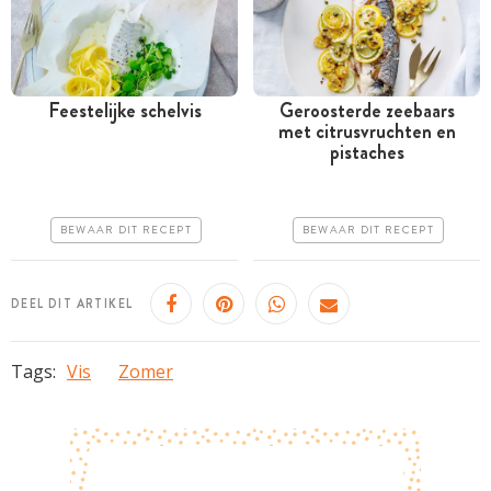
Feestelijke schelvis
Geroosterde zeebaars
met citrusvruchten en
Tussen 30 minuten en 1
Tussen 30 minuten en 1
pistaches
uur
uur
Iets duurder
Iets duurder
BEWAAR DIT RECEPT
BEWAAR DIT RECEPT
Makkelijk
Makkelijk
DEEL DIT ARTIKEL
Tags:
Vis
Zomer