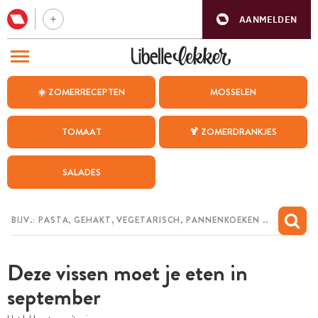
AANMELDEN
BEZOEK ONZE ANDERE WEBSITES
☀️ ZOMERRECEPTEN
MOSSELEN
RECEPTEN
TOMAAT
🍹 ZOMERDRANKJES
WEEKMENU
SALADES
CHAT MET MAIA
INSPIRATIE
MIJN BEWAARDE RECEPTEN
Deze vissen moet je eten in
september