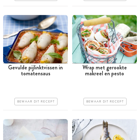
Iets moeilijker
Makkelijk
Gevulde pijlinktvissen in
Wrap met gerookte
tomatensaus
makreel en pesto
Tussen 30 minuten en 1
Minder dan 30 minuten
uur
Goedkoop
Iets duurder
Makkelijk
BEWAAR DIT RECEPT
BEWAAR DIT RECEPT
Makkelijk