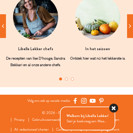
Libelle Lekker chefs
In het seizoen
De recepten van Ilse D’hooge, Sandra
Ontdek hier wat nú het lekkerste is.
Bekkari en al onze andere chefs.
Volg ons ook op sociale media:
© 2026 - Roularta Media Group
Welkom bij Libelle Lekker!
Privacy
Gebruiksvoorwaarden
Cookies
Cookies instellingen
Stel je kookvraag aan Maia...
AI: redactioneel charter
Contact
FAQ
Wedstrijdreglement