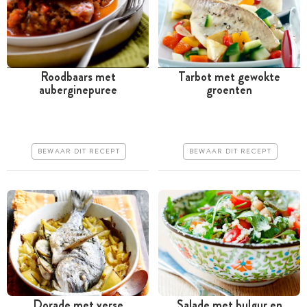
Roodbaars met
Tarbot met gewokte
auberginepuree
groenten
Tussen 30 minuten en 1
Tussen 30 minuten en 1
uur
uur
Goedkoop
Duur
BEWAAR DIT RECEPT
BEWAAR DIT RECEPT
Makkelijk
Erg makkelijk
Dorade met verse
Salade met bulgur en