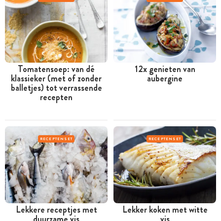
Tomatensoep: van dé
12x genieten van
klassieker (met of zonder
aubergine
balletjes) tot verrassende
recepten
RECEPTENSET
RECEPTENSET
Lekkere receptjes met
Lekker koken met witte
duurzame vis
vis