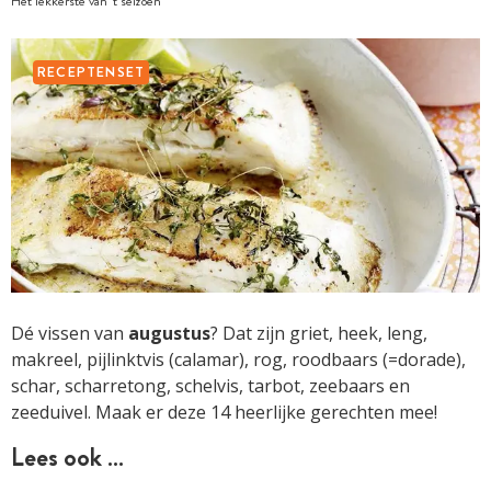
Het lekkerste van 't seizoen
RECEPTENSET
Dé vissen van
augustus
? Dat zijn griet, heek, leng,
makreel, pijlinktvis (calamar), rog, roodbaars (=dorade),
schar, scharretong, schelvis, tarbot, zeebaars en
zeeduivel. Maak er deze 14 heerlijke gerechten mee!
Lees ook …