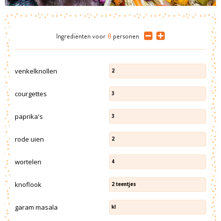
Ingrediënten
voor
8
personen
venkelknollen
2
courgettes
3
paprika's
3
rode uien
2
wortelen
4
knoflook
2
teentjes
garam masala
kl