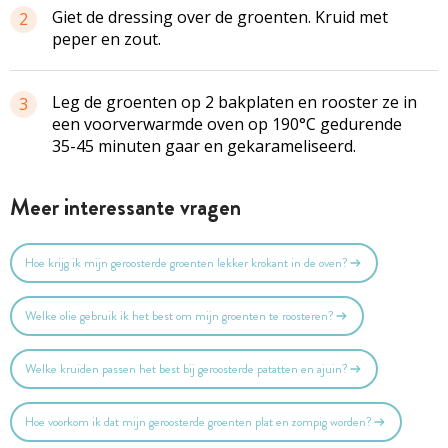
Giet de dressing over de groenten. Kruid met
2
peper en zout.
Leg de groenten op 2 bakplaten en rooster ze in
3
een voorverwarmde oven op 190°C gedurende
35-45 minuten gaar en gekarameliseerd.
Meer interessante vragen
Hoe krijg ik mijn geroosterde groenten lekker krokant in de oven?
Welke olie gebruik ik het best om mijn groenten te roosteren?
Welke kruiden passen het best bij geroosterde patatten en ajuin?
Hoe voorkom ik dat mijn geroosterde groenten plat en zompig worden?