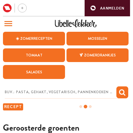
AANMELDEN
BEZOEK ONZE ANDERE WEBSITES
☀️ ZOMERRECEPTEN
MOSSELEN
RECEPTEN
TOMAAT
🍹 ZOMERDRANKJES
WEEKMENU
SALADES
CHAT MET MAIA
INSPIRATIE
MIJN BEWAARDE RECEPTEN
RECEPT
Geroosterde groenten