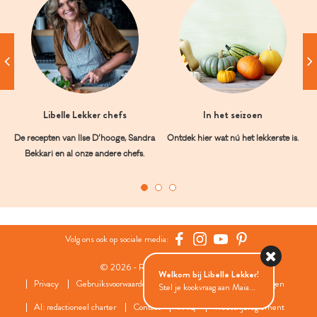
Libelle Lekker chefs
In het seizoen
De recepten van Ilse D’hooge, Sandra
Ontdek hier wat nú het lekkerste is.
Bekkari en al onze andere chefs.
Volg ons ook op sociale media:
© 2026 - Roularta Media Group
Welkom bij Libelle Lekker!
Privacy
Gebruiksvoorwaarden
Cookies
Cookies instellingen
Stel je kookvraag aan Maia...
AI: redactioneel charter
Contact
FAQ
Wedstrijdreglement