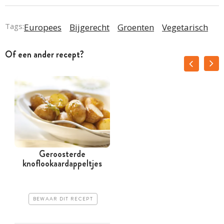
Tags:
Europees
Bijgerecht
Groenten
Vegetarisch
Of een ander recept?
Geroosterde
knoflookaardappeltjes
BEWAAR DIT RECEPT