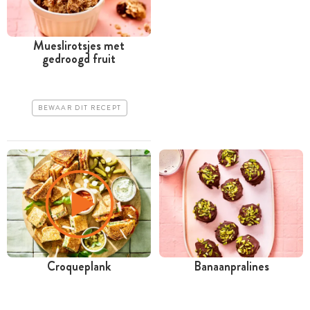
Mueslirotsjes met
gedroogd fruit
BEWAAR DIT RECEPT
Croqueplank
Banaanpralines