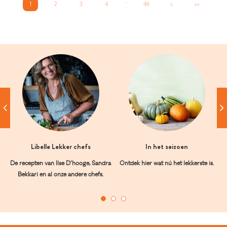
...
1
2
3
4
46
>
>>
Libelle Lekker chefs
In het seizoen
De recepten van Ilse D’hooge, Sandra
Ontdek hier wat nú het lekkerste is.
Bekkari en al onze andere chefs.