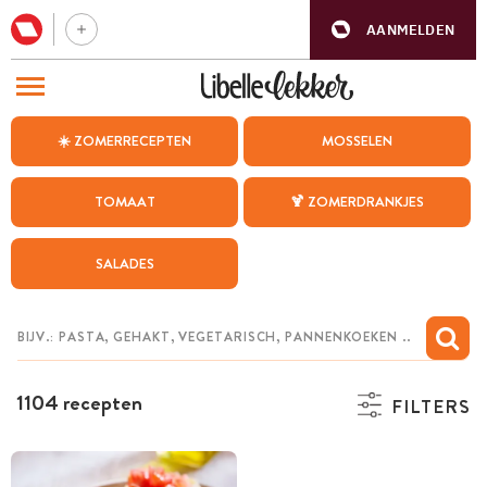
AANMELDEN
BEZOEK ONZE ANDERE WEBSITES
☀️ ZOMERRECEPTEN
MOSSELEN
RECEPTEN
TOMAAT
🍹 ZOMERDRANKJES
WEEKMENU
SALADES
CHAT MET MAIA
INSPIRATIE
MIJN BEWAARDE RECEPTEN
1104 recepten
FILTERS