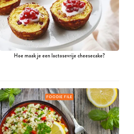
Hoe maak je een lactosevrije cheesecake?
FOODIE FILE