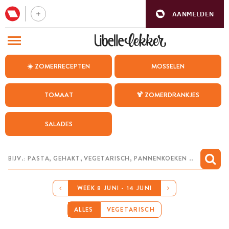
AANMELDEN
BEZOEK ONZE ANDERE WEBSITES
☀️ ZOMERRECEPTEN
MOSSELEN
RECEPTEN
TOMAAT
🍹 ZOMERDRANKJES
WEEKMENU
SALADES
CHAT MET MAIA
INSPIRATIE
MIJN BEWAARDE RECEPTEN
WEEK 8 JUNI - 14 JUNI
ALLES
VEGETARISCH