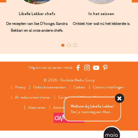
Libelle Lekker chefs
In het seizoen
De recepten van Ilse D’hooge, Sandra
Ontdek hier wat nú het lekkerste is.
Bekkari en al onze andere chefs.
Volg ons ook op sociale media:
© 2026 - Roularta Media Group
Privacy
Gebruiksvoorwaarden
Cookies
Cookies instellingen
AI: redactioneel charter
Contact
FAQ
Wedstrijdreglement
Welkom bij Libelle Lekker!
Abonneren
Adverteren
Onze zusterwebsites
Stel je kookvraag aan Maia...