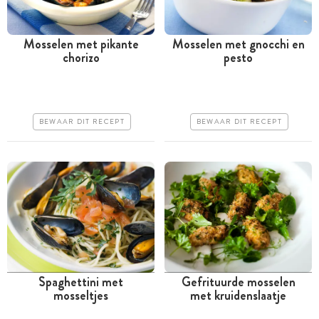
Mosselen met pikante
Mosselen met gnocchi en
chorizo
pesto
Minder dan 30 minuten
Tussen 30 minuten en 1
uur
Goedkoop
Goedkoop
Erg makkelijk
BEWAAR DIT RECEPT
BEWAAR DIT RECEPT
Makkelijk
Spaghettini met
Gefrituurde mosselen
mosseltjes
met kruidenslaatje
Tussen 30 minuten en 1
Tussen 30 minuten en 1
uur
uur