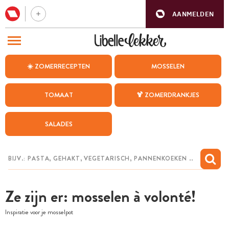
AANMELDEN
BEZOEK ONZE ANDERE WEBSITES
☀️ ZOMERRECEPTEN
MOSSELEN
RECEPTEN
TOMAAT
🍹 ZOMERDRANKJES
WEEKMENU
SALADES
CHAT MET MAIA
INSPIRATIE
MIJN BEWAARDE RECEPTEN
Ze zijn er: mosselen à volonté!
Inspiratie voor je mosselpot