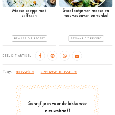
Mosselsoepje met
Stoofpotje van mosselen
saffraan
met vadouvan en venkel
Minder dan 30 minuten
Minder dan 30 minuten
Goedkoop
Goedkoop
Erg makkelijk
Erg makkelijk
BEWAAR DIT RECEPT
BEWAAR DIT RECEPT
DEEL DIT ARTIKEL
Tags:
mosselen
zeeuwse-mosselen
Schrijf je in voor de lekkerste
nieuwsbrief!