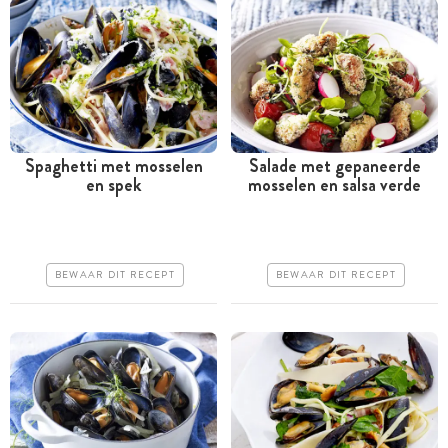
Spaghetti met mosselen
Salade met gepaneerde
en spek
mosselen en salsa verde
Tussen 30 minuten en 1
Tussen 30 minuten en 1
uur
uur
Iets duurder
Iets duurder
BEWAAR DIT RECEPT
BEWAAR DIT RECEPT
Makkelijk
Makkelijk