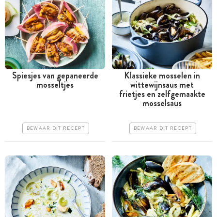
Spiesjes van gepaneerde
Klassieke mosselen in
mosseltjes
wittewijnsaus met
Minder dan 30 minuten
Tussen 30 minuten en 1
frietjes en zelfgemaakte
uur
mosselsaus
Iets duurder
Goedkoop
Erg makkelijk
BEWAAR DIT RECEPT
BEWAAR DIT RECEPT
Erg makkelijk