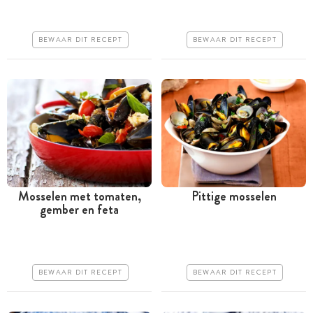
Goedkoop
Iets duurder
BEWAAR DIT RECEPT
BEWAAR DIT RECEPT
Makkelijk
Erg makkelijk
Mosselen met tomaten,
Pittige mosselen
gember en feta
Minder dan 30 minuten
Minder dan 30 minuten
Iets duurder
Goedkoop
Makkelijk
Erg makkelijk
BEWAAR DIT RECEPT
BEWAAR DIT RECEPT