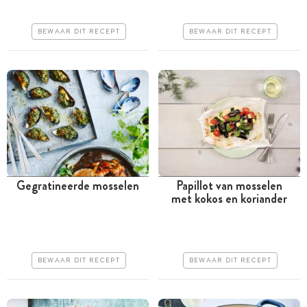
Iets duurder
Iets duurder
Makkelijk
Erg makkelijk
BEWAAR DIT RECEPT
BEWAAR DIT RECEPT
Gegratineerde mosselen
Papillot van mosselen
met kokos en koriander
Minder dan 30 minuten
Tussen 30 minuten en 1
uur
Goedkoop
Goedkoop
Erg makkelijk
BEWAAR DIT RECEPT
BEWAAR DIT RECEPT
Erg makkelijk