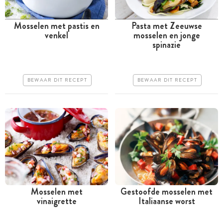
Mosselen met pastis en
Pasta met Zeeuwse
venkel
mosselen en jonge
Minder dan 30 minuten
Minder dan 30 minuten
spinazie
Iets duurder
Iets duurder
Makkelijk
Makkelijk
BEWAAR DIT RECEPT
BEWAAR DIT RECEPT
Mosselen met
Gestoofde mosselen met
vinaigrette
Italiaanse worst
Minder dan 30 minuten
Minder dan 30 minuten