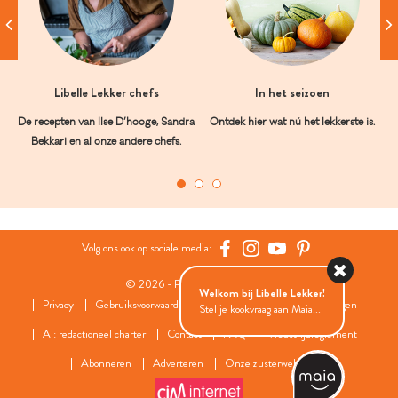
Libelle Lekker chefs
In het seizoen
De recepten van Ilse D’hooge, Sandra
Ontdek hier wat nú het lekkerste is.
Bekkari en al onze andere chefs.
Volg ons ook op sociale media:
© 2026 - Roularta Media Group
Welkom bij Libelle Lekker!
Privacy
Gebruiksvoorwaarden
Cookies
Cookies instellingen
Stel je kookvraag aan Maia...
AI: redactioneel charter
Contact
FAQ
Wedstrijdreglement
Abonneren
Adverteren
Onze zusterwebsites