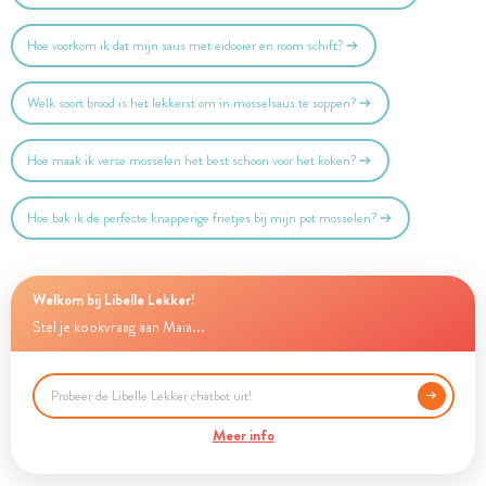
Hoe voorkom ik dat mijn saus met eidooier en room schift?
Welk soort brood is het lekkerst om in mosselsaus te soppen?
Hoe maak ik verse mosselen het best schoon voor het koken?
Hoe bak ik de perfecte knapperige frietjes bij mijn pot mosselen?
Welkom bij Libelle Lekker!
Stel je kookvraag aan Maia...
Meer info