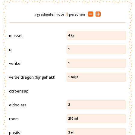
Ingrediënten
voor
4
personen
mossel
4
kg
ui
1
venkel
1
verse dragon (fijngehakt)
1
takje
citroensap
eidooiers
2
room
200
ml
pastis
2
el