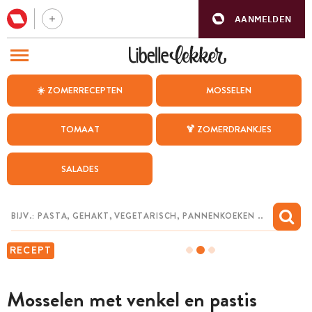
AANMELDEN
BEZOEK ONZE ANDERE WEBSITES
☀️ ZOMERRECEPTEN
MOSSELEN
RECEPTEN
TOMAAT
🍹 ZOMERDRANKJES
WEEKMENU
SALADES
CHAT MET MAIA
INSPIRATIE
MIJN BEWAARDE RECEPTEN
RECEPT
Mosselen met venkel en pastis