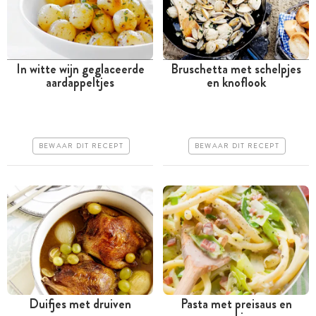
In witte wijn geglaceerde
Bruschetta met schelpjes
aardappeltjes
en knoflook
Tussen 30 minuten en 1
Minder dan 30 minuten
uur
Iets duurder
Goedkoop
Erg makkelijk
BEWAAR DIT RECEPT
BEWAAR DIT RECEPT
Erg makkelijk
Duifjes met druiven
Pasta met preisaus en