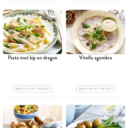
Pasta met kip en dragon
Vitello sgombro
Minder dan 30 minuten
Tussen 30 minuten en 1
uur
Goedkoop
Iets duurder
Erg makkelijk
BEWAAR DIT RECEPT
BEWAAR DIT RECEPT
Makkelijk