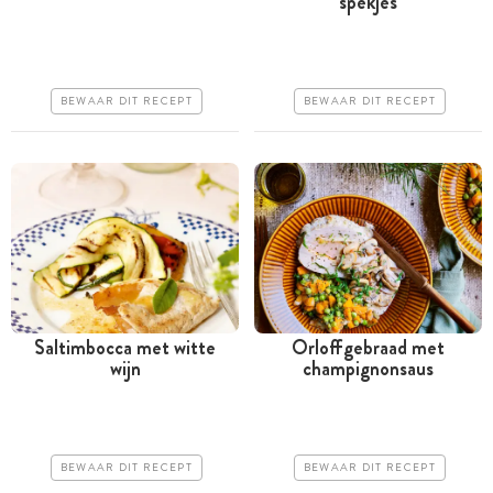
spekjes
Meer dan 1 uur
Tussen 30 minuten en 1
uur
Iets duurder
Goedkoop
Makkelijk
BEWAAR DIT RECEPT
BEWAAR DIT RECEPT
Erg makkelijk
Saltimbocca met witte
Orloffgebraad met
wijn
champignonsaus
Tussen 30 minuten en 1
Tussen 30 minuten en 1
uur
uur
Iets duurder
Iets duurder
BEWAAR DIT RECEPT
BEWAAR DIT RECEPT
Makkelijk
Makkelijk