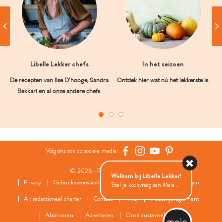
Libelle Lekker chefs
In het seizoen
De recepten van Ilse D’hooge, Sandra
Ontdek hier wat nú het lekkerste is.
Bekkari en al onze andere chefs.
Volg ons ook op sociale media:
© 2026 - Roularta Media Group
Welkom bij Libelle Lekker!
Privacy
Gebruiksvoorwaarden
Cookies
Cookies instellingen
Stel je kookvraag aan Maia...
AI: redactioneel charter
Contact
FAQ
Wedstrijdreglement
Abonneren
Adverteren
Onze zusterwebsites