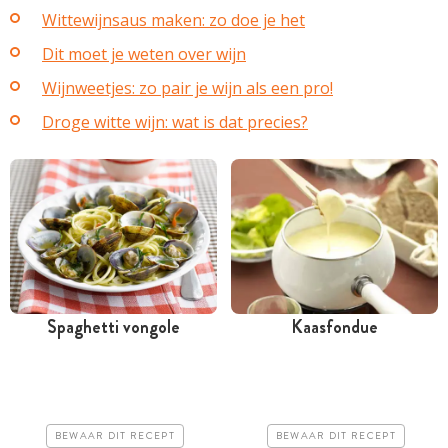
Wittewijnsaus maken: zo doe je het
Dit moet je weten over wijn
Wijnweetjes: zo pair je wijn als een pro!
Droge witte wijn: wat is dat precies?
Spaghetti vongole
Kaasfondue
Minder dan 30 minuten
Minder dan 30 minuten
Iets duurder
Goedkoop
Makkelijk
Makkelijk
BEWAAR DIT RECEPT
BEWAAR DIT RECEPT