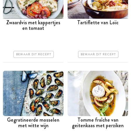
Zwaardvis met kappertjes
Tartiflette van Loïc
en tomaat
Minder dan 30 minuten
Tussen 30 minuten en 1
uur
Iets duurder
Goedkoop
Erg makkelijk
BEWAAR DIT RECEPT
BEWAAR DIT RECEPT
Erg makkelijk
Gegratineerde mosselen
Tomme fraîche van
met witte wijn
geitenkaas met perziken
Minder dan 30 minuten
Minder dan 30 minuten