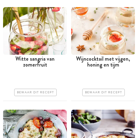
Witte sangria van
Wijncocktail met vijgen,
zomerfruit
honing en tijm
Minder dan 30 minuten
Meer dan 1 uur
Iets duurder
Iets duurder
Erg makkelijk
Erg makkelijk
BEWAAR DIT RECEPT
BEWAAR DIT RECEPT