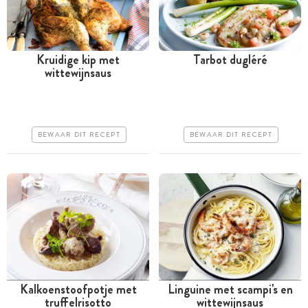
Kruidige kip met
Tarbot dugléré
wittewijnsaus
Tussen 30 minuten en 1
Tussen 30 minuten en 1
uur
uur
Goedkoop
Duur
BEWAAR DIT RECEPT
BEWAAR DIT RECEPT
Erg makkelijk
Iets moeilijker
Kalkoenstoofpotje met
Linguine met scampi's en
truffelrisotto
wittewijnsaus
Minder dan 30 minuten
Minder dan 30 minuten