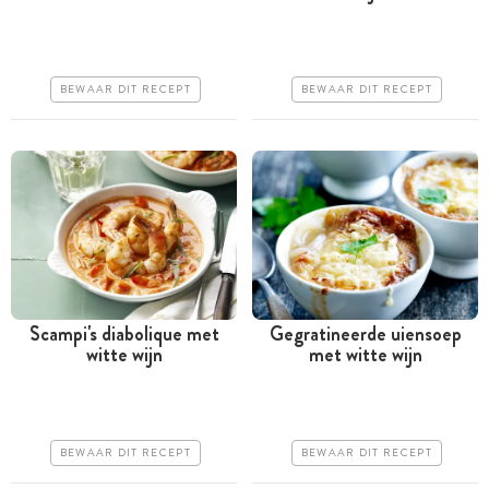
Iets duurder
Goedkoop
Makkelijk
Makkelijk
BEWAAR DIT RECEPT
BEWAAR DIT RECEPT
Scampi's diabolique met
Gegratineerde uiensoep
witte wijn
met witte wijn
Minder dan 30 minuten
Meer dan 1 uur
Goedkoop
Goedkoop
Makkelijk
Makkelijk
BEWAAR DIT RECEPT
BEWAAR DIT RECEPT