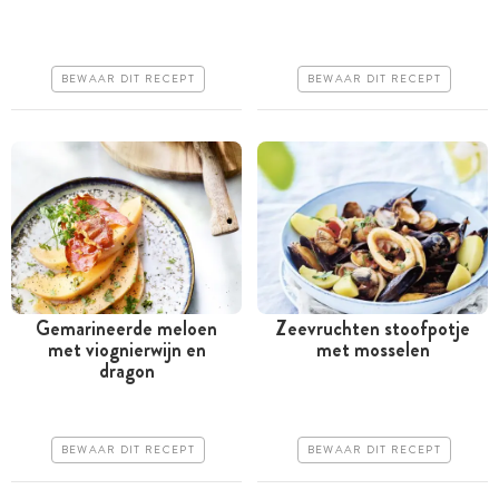
Goedkoop
Goedkoop
Erg makkelijk
Erg makkelijk
BEWAAR DIT RECEPT
BEWAAR DIT RECEPT
Gemarineerde meloen
Zeevruchten stoofpotje
met viognierwijn en
met mosselen
Minder dan 30 minuten
Minder dan 30 minuten
dragon
Goedkoop
Iets duurder
Erg makkelijk
Erg makkelijk
BEWAAR DIT RECEPT
BEWAAR DIT RECEPT