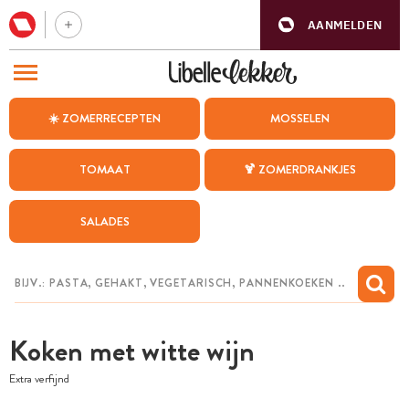
AANMELDEN
BEZOEK ONZE ANDERE WEBSITES
☀️ ZOMERRECEPTEN
MOSSELEN
RECEPTEN
TOMAAT
🍹 ZOMERDRANKJES
WEEKMENU
SALADES
CHAT MET MAIA
INSPIRATIE
MIJN BEWAARDE RECEPTEN
Koken met witte wijn
Extra verfijnd