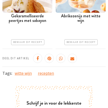
Gekaramelliseerde
Abrikozenijs met witte
peertjes met sabayon
wijn
Meer dan 1 uur
Tussen 30 minuten en 1
uur
Goedkoop
Goedkoop
Erg makkelijk
BEWAAR DIT RECEPT
BEWAAR DIT RECEPT
Erg makkelijk
DEEL DIT ARTIKEL
Tags:
witte wijn
recepten
Schrijf je in voor de lekkerste