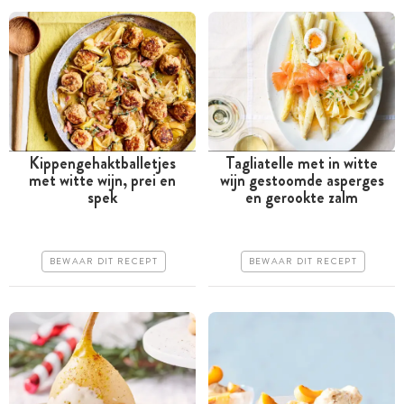
Kippengehaktballetjes
Tagliatelle met in witte
met witte wijn, prei en
wijn gestoomde asperges
Tussen 30 minuten en 1
Tussen 30 minuten en 1
spek
en gerookte zalm
uur
uur
Goedkoop
Iets duurder
BEWAAR DIT RECEPT
BEWAAR DIT RECEPT
Erg makkelijk
Erg makkelijk