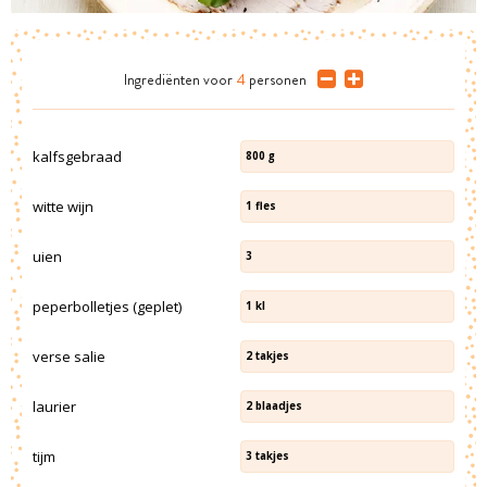
Ingrediënten
voor
4
personen
kalfsgebraad
800
g
witte wijn
1
fles
uien
3
peperbolletjes (geplet)
1
kl
verse salie
2
takjes
laurier
2
blaadjes
tijm
3
takjes