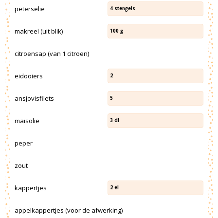
peterselie
4
stengels
makreel (uit blik)
100
g
citroensap (van 1 citroen)
eidooiers
2
ansjovisfilets
5
maïsolie
3
dl
peper
zout
kappertjes
2
el
appelkappertjes (voor de afwerking)