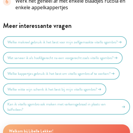
Werk het geheel af met enkele blaadjes rucola en
6
enkele
appelkappertjes
Meer interessante vragen
Welke makreel gebruik ik het best voor mijn zelfgemaakte vitello sgombro?
Wat serveer ik als hoofdgerecht na een voorgerecht zoals vitello sgombro?
Welke kappertjes gebruik ik het best om vitello sgombro af te werken?
Welke witte wijn schenk ik het best bij mijn vitello sgombro?
Kan ik vitello sgombro ook maken met varkensgebraad in plaats van
kalfsvlees?
Welkom bij Libelle Lekker!