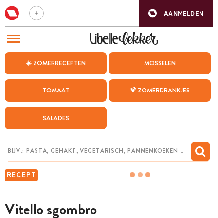
AANMELDEN
BEZOEK ONZE ANDERE WEBSITES
☀️ ZOMERRECEPTEN
MOSSELEN
RECEPTEN
TOMAAT
🍹 ZOMERDRANKJES
WEEKMENU
SALADES
CHAT MET MAIA
INSPIRATIE
MIJN BEWAARDE RECEPTEN
RECEPT
Vitello sgombro