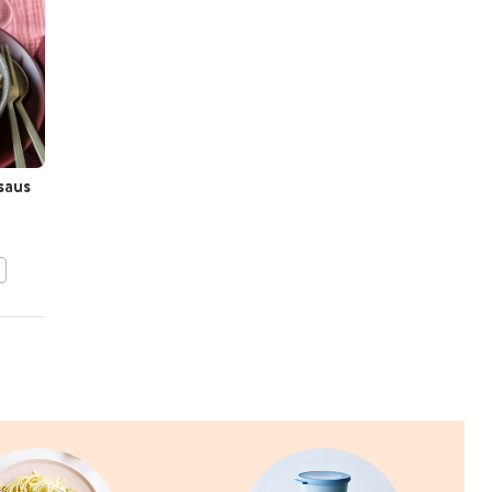
saus
Kruidige kip met citroen
BEWAAR DIT RECEPT