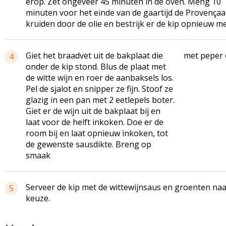
erop. Zet ongeveer 45 minuten in de oven. Meng 10
minuten voor het einde van de gaartijd de Provençaa
kruiden door de olie en bestrijk er de kip opnieuw me
Giet het braadvet uit de bakplaat die
met peper 
4
onder de kip stond. Blus de plaat met
de witte wijn en roer de aanbaksels los.
Pel de sjalot en snipper ze fijn. Stoof ze
glazig in een pan met 2 eetlepels boter.
Giet er de wijn uit de bakplaat bij en
laat voor de helft inkoken. Doe er de
room bij en laat opnieuw inkoken, tot
de gewenste sausdikte. Breng op
smaak
Serveer de kip met de wittewijnsaus en groenten na
5
keuze.