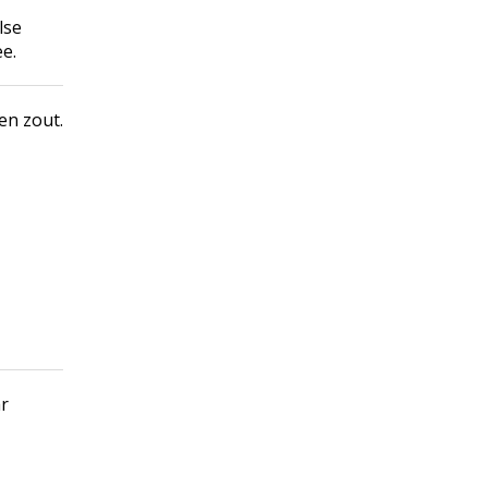
lse
e.
en zout.
ar