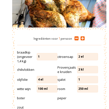
Ingrediënten
voor
1
persoon
braadkip
(ongeveer
citroensap
1
2
el
1,4 kg)
Provençaals
chilivlokken
2
kl
e kruiden
olijfolie
sjalot
4
el
1
witte wijn
room
100
ml
250
ml
boter
peper
zout