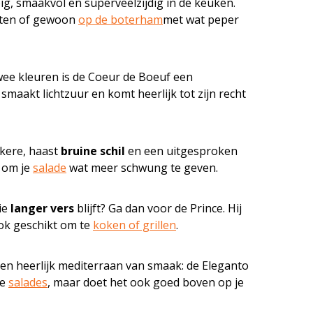
pig, smaakvol en superveelzijdig in de keuken.
hten of gewoon
op de boterham
met wat peper
ee kleuren is de Coeur de Boeuf een
 smaakt lichtzuur en komt heerlijk tot zijn recht
kere, haast
bruine
schil
en een uitgesproken
l om je
salade
wat meer schwung te geven.
ie
langer vers
blijft? Ga dan voor de Prince. Hij
ook geschikt om te
koken of grillen
.
t en heerlijk mediterraan van smaak: de Eleganto
je
salades
, maar doet het ook goed boven op je