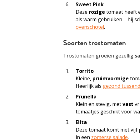
Sweet Pink
Deze
rozige
tomaat heeft e
als warm gebruiken – hij sch
ovenschotel
.
Soorten trostomaten
Trostomaten groeien gezellig
s
Torrito
Kleine,
pruimvormige
toma
Heerlijk als
gezond tussend
Prunella
Klein en stevig, met
vast
vr
tomaatjes geschikt voor w
Elita
Deze tomaat komt met vijf pe
in een
zomerse salade
.