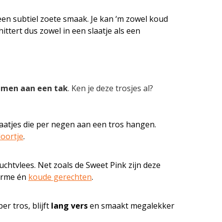
en subtiel zoete smaak. Je kan ‘m zowel koud
ittert dus zowel in een slaatje als een
amen aan een tak
. Ken je deze trosjes al?
atjes die per negen aan een tros hangen.
oortje
.
uchtvlees. Net zoals de Sweet Pink zijn deze
arme én
koude gerechten
.
r tros, blijft
lang vers
en smaakt megalekker