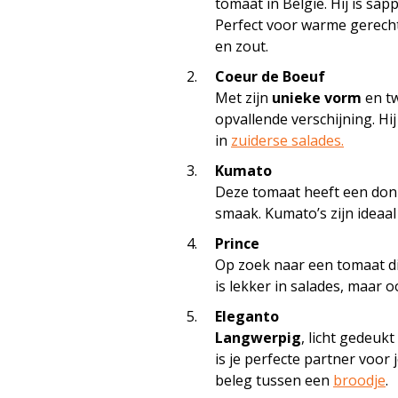
tomaat in België. Hij is sap
Perfect voor warme gerec
en zout.
Coeur de Boeuf
Met zijn
unieke vorm
en tw
opvallende verschijning. Hij
in
zuiderse salades.
Kumato
Deze tomaat heeft een don
smaak. Kumato’s zijn ideaa
Prince
Op zoek naar een tomaat d
is lekker in salades, maar 
Eleganto
Langwerpig
, licht gedeuk
is je perfecte partner voor 
beleg tussen een
broodje
.