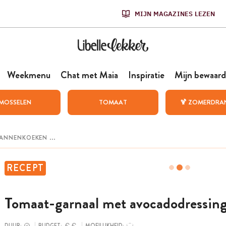
MIJN MAGAZINES LEZEN
Weekmenu
Chat met Maia
Inspiratie
Mijn bewaard
MOSSELEN
TOMAAT
🍹 ZOMERDRA
RECEPT
Tomaat-garnaal met avocadodressin
DUUR:
BUDGET:
MOEILIJKHEID: