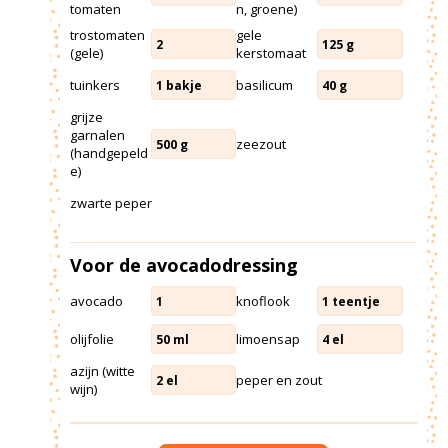
tomaten
n, groene)
trostomaten
gele
2
125
g
(gele)
kerstomaat
tuinkers
basilicum
1
bakje
40
g
grijze
garnalen
zeezout
500
g
(handgepeld
e)
zwarte peper
Voor de avocadodressing
avocado
knoflook
1
1
teentje
olijfolie
limoensap
50
ml
4
el
azijn (witte
peper en zout
2
el
wijn)