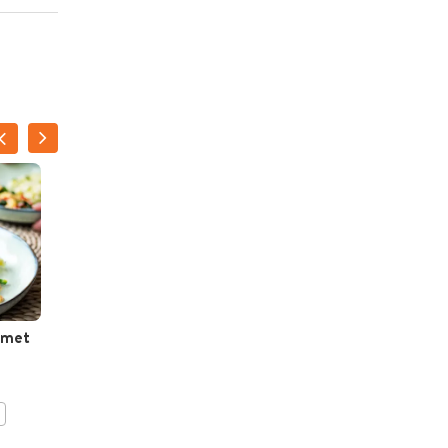
 met
Wrap met bloemkool,
spek en mayonaise
BEWAAR DIT RECEPT