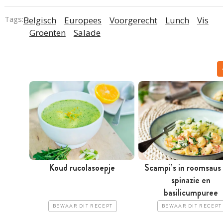
Tags:
Belgisch
Europees
Voorgerecht
Lunch
Vis
Groenten
Salade
Koud rucolasoepje
Scampi’s in roomsaus
spinazie en
basilicumpuree
BEWAAR DIT RECEPT
BEWAAR DIT RECEPT