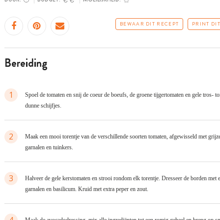
BEWAAR DIT RECEPT
PRINT DI
bereiding
1
Spoel de tomaten en snij de coeur de boeufs, de groene tijgertomaten en gele tros- t
dunne schijfjes.
2
Maak een mooi torentje van de verschillende soorten tomaten, afgewisseld met grijz
garnalen en tuinkers.
3
Halveer de gele kerstomaten en strooi rondom elk torentje. Dresseer de borden met e
garnalen en basilicum. Kruid met extra peper en zout.