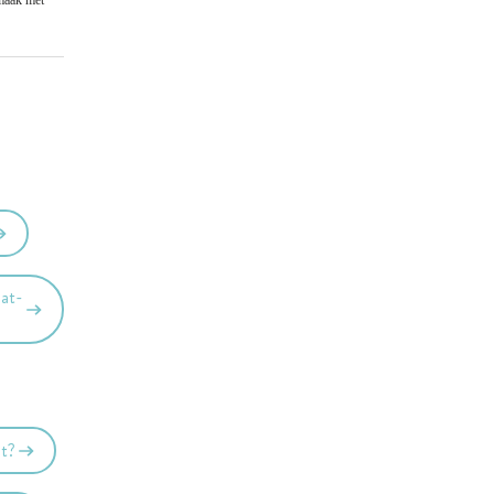
smaak met
aat-
st?