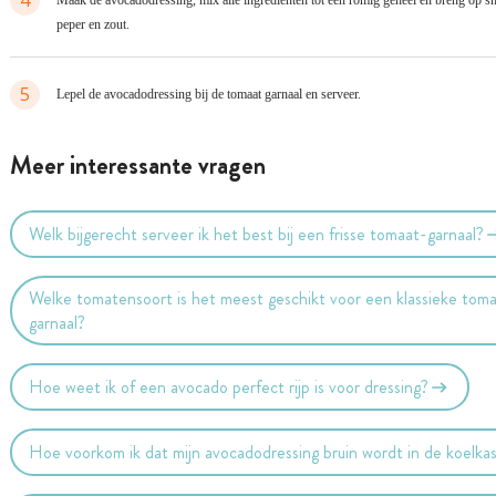
4
Maak de avocadodressing, mix alle ingrediënten tot een romig geheel en breng op 
peper en zout.
5
Lepel de avocadodressing bij de tomaat garnaal en serveer.
Meer interessante vragen
Welk bijgerecht serveer ik het best bij een frisse tomaat-garnaal?
Welke tomatensoort is het meest geschikt voor een klassieke tom
garnaal?
Hoe weet ik of een avocado perfect rijp is voor dressing?
Hoe voorkom ik dat mijn avocadodressing bruin wordt in de koelka