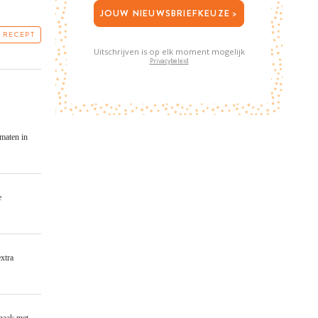
JOUW NIEUWSBRIEFKEUZE >
T RECEPT
Uitschrijven is op elk moment mogelijk
Privacybeleid
omaten in
e
xtra