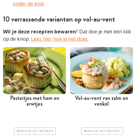
onder de knie
10 verrassende varianten op vol-au-vent
Wil je deze
recepten bewaren
? Dat doe je met één klik
op de knop.
Lees hier hoe je het doet.
Pasteitjes met ham en
Vol-au-vent van zalm en
erwtjes
venkel
Tussen 30 minuten en 1
Tussen 30 minuten en 1
uur
uur
Goedkoop
Iets duurder
BEWAAR DIT RECEPT
BEWAAR DIT RECEPT