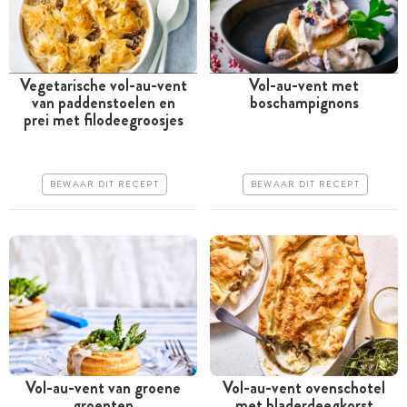
Vegetarische vol-au-vent
Vol-au-vent met
van paddenstoelen en
boschampignons
Tussen 30 minuten en 1
Meer dan 1 uur
prei met filodeegroosjes
uur
Iets duurder
Goedkoop
Makkelijk
BEWAAR DIT RECEPT
BEWAAR DIT RECEPT
Erg makkelijk
Vol-au-vent van groene
Vol-au-vent ovenschotel
groenten
met bladerdeegkorst