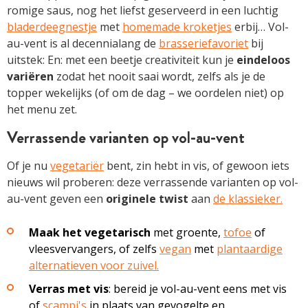
romige saus, nog het liefst geserveerd in een luchtig
bladerdeegnestje
met
homemade kroketjes
erbij… Vol-
au-vent is al decennialang de
brasseriefavoriet
bij
uitstek: En: met een beetje creativiteit kun je
eindeloos
variëren
zodat het nooit saai wordt, zelfs als je de
topper wekelijks (of om de dag – we oordelen niet) op
het menu zet.
Verrassende varianten op vol-au-vent
Of je nu
vegetariër
bent, zin hebt in vis, of gewoon iets
nieuws wil proberen: deze verrassende varianten op vol-
au-vent geven een
originele twist
aan
de klassieker.
Maak het vegetarisch
met groente,
tofoe
of
vleesvervangers, of zelfs
vegan
met
plantaardige
alternatieven voor zuivel.
Verras met vis
: bereid je vol-au-vent eens met vis
of
scampi's
in plaats van gevogelte en