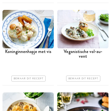
Makkelijk
Makkelijk
Koninginnenhapje met vis
Veganistische vol-au-
vent
Tussen 30 minuten en 1
Tussen 30 minuten en 1
uur
uur
Iets duurder
Goedkoop
BEWAAR DIT RECEPT
BEWAAR DIT RECEPT
Makkelijk
Erg makkelijk