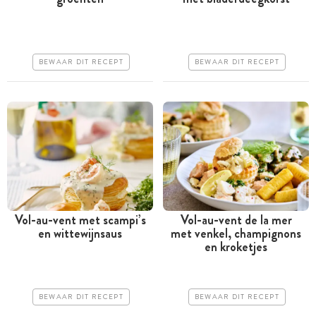
Tussen 30 minuten en 1
Tussen 30 minuten en 1
uur
uur
Iets duurder
Goedkoop
BEWAAR DIT RECEPT
BEWAAR DIT RECEPT
Makkelijk
Erg makkelijk
Vol-au-vent met scampi’s
Vol-au-vent de la mer
en wittewijnsaus
met venkel, champignons
Tussen 30 minuten en 1
Tussen 30 minuten en 1
en kroketjes
uur
uur
Goedkoop
Goedkoop
BEWAAR DIT RECEPT
BEWAAR DIT RECEPT
Erg makkelijk
Erg makkelijk