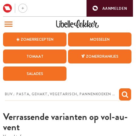
AANMELDEN
BEZOEK ONZE ANDERE WEBSITES
☀️ ZOMERRECEPTEN
MOSSELEN
RECEPTEN
TOMAAT
🍹 ZOMERDRANKJES
WEEKMENU
SALADES
CHAT MET MAIA
INSPIRATIE
MIJN BEWAARDE RECEPTEN
Verrassende varianten op vol-au-
vent