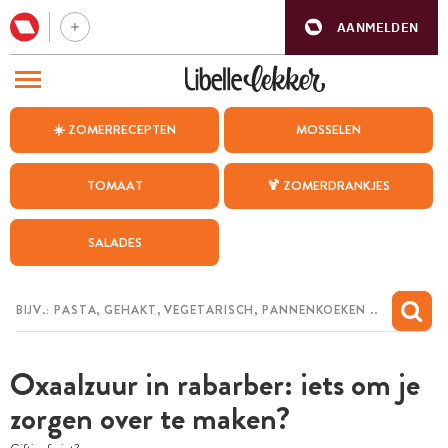
AANMELDEN
BEZOEK ONZE ANDERE WEBSITES
☀️ ZOMERRECEPTEN
MOSSELEN
RECEPTEN
TOMAAT
🍹 ZOMERDRANKJES
WEEKMENU
SALADES
CHAT MET MAIA
INSPIRATIE
MIJN BEWAARDE RECEPTEN
Oxaalzuur in rabarber: iets om je
zorgen over te maken?