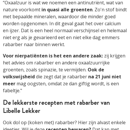
“Oxaalzuur is wat we noemen een antinutriënt, wat van
nature voorkomt
in quasi alle groenten
. Zo'n stof bindt
met bepaalde mineralen, waardoor die minder goed
worden opgenomen. In dit geval gaat het over calcium
en ijzer. Dat is een heel normaal verschijnsel en helemaal
niet erg als je gevarieerd eet en niet elke dag emmers
rabarber naar binnen werkt.
Voor nierpatiënten is het een andere zaak:
zij krijgen
het advies om rabarber en andere oxaalzuurrijke
groenten, zoals spinazie, te vermijden.
Ook de
volkswijsheid
die zegt dat je rabarber
na 21 juni niet
meer
mag oogsten, omdat ze dan giftig wordt, is een
fabeltje."
De lekkerste recepten met rabarber van
Libelle Lekker
Ook dol op (koken met) rabarber? Hier zijn alvast enkele
ideetjes. Wil je deze
recepten bewaren?
Dat kan met