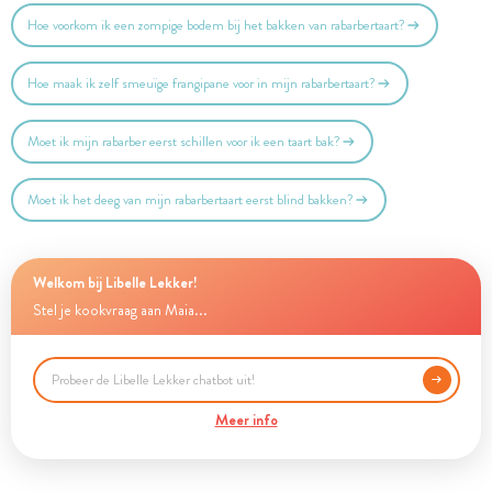
Hoe voorkom ik een zompige bodem bij het bakken van rabarbertaart?
Hoe maak ik zelf smeuïge frangipane voor in mijn rabarbertaart?
Moet ik mijn rabarber eerst schillen voor ik een taart bak?
Moet ik het deeg van mijn rabarbertaart eerst blind bakken?
Welkom bij Libelle Lekker!
Stel je kookvraag aan Maia...
Meer info