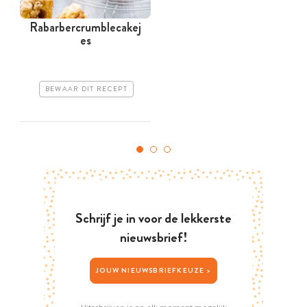
Rabarbercrumblecakej
S
es
BEWAAR DIT RECEPT
Schrijf je in voor de lekkerste
nieuwsbrief!
JOUW NIEUWSBRIEFKEUZE >