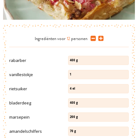
Ingrediënten
voor
12
personen
rabarber
400
g
vanillestokje
1
rietsuiker
4
el
bladerdeeg
400
g
marsepein
200
g
amandelschilfers
70
g