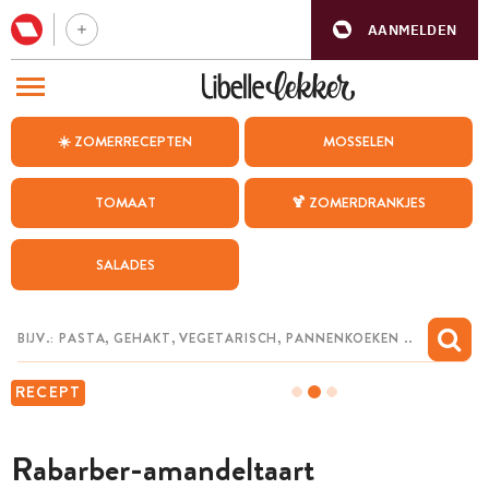
AANMELDEN
BEZOEK ONZE ANDERE WEBSITES
☀️ ZOMERRECEPTEN
MOSSELEN
RECEPTEN
TOMAAT
🍹 ZOMERDRANKJES
WEEKMENU
SALADES
CHAT MET MAIA
INSPIRATIE
MIJN BEWAARDE RECEPTEN
RECEPT
Rabarber-amandeltaart