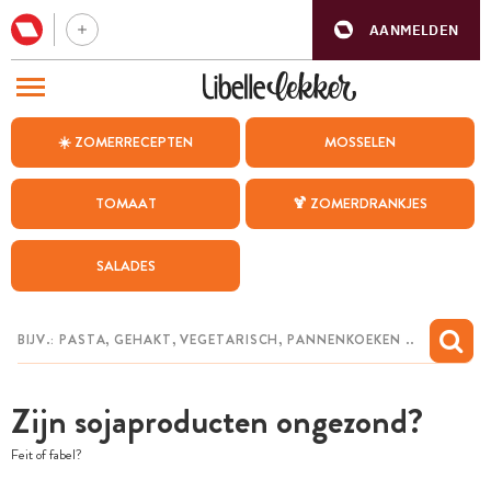
AANMELDEN
BEZOEK ONZE ANDERE WEBSITES
☀️ ZOMERRECEPTEN
MOSSELEN
RECEPTEN
TOMAAT
🍹 ZOMERDRANKJES
WEEKMENU
SALADES
CHAT MET MAIA
INSPIRATIE
MIJN BEWAARDE RECEPTEN
Zijn sojaproducten ongezond?
Feit of fabel?