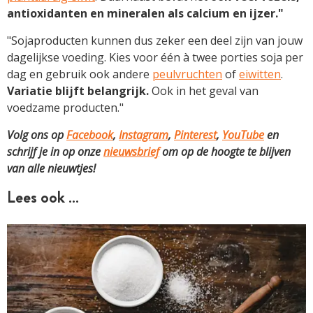
antioxidanten en mineralen als calcium en ijzer."
"Sojaproducten kunnen dus zeker een deel zijn van jouw
dagelijkse voeding. Kies voor één à twee porties soja per
dag en gebruik ook andere
peulvruchten
of
eiwitten
.
Variatie blijft belangrijk.
Ook in het geval van
voedzame producten."
Volg ons op
Facebook
,
Instagram
,
Pinterest
,
YouTube
en
schrijf je in op onze
nieuwsbrief
om op de hoogte te blijven
van alle nieuwtjes!
Lees ook …