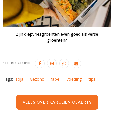
Zijn diepvriesgroenten even goed als verse
groenten?
DEEL DIT ARTIKEL
Tags:
soja
Gezond
fabel
voeding
tips
ALLES OVER KAROLIEN OLAERTS