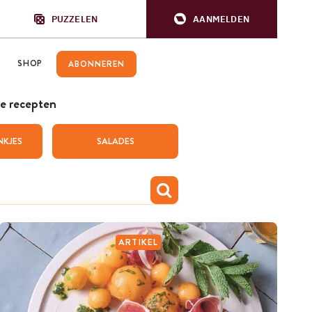
PUZZELEN
AANMELDEN
SHOP
ABONNEREN
e recepten
NKJES
SALADES
ARTIKEL