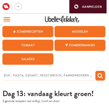
AANMELDEN
BEZOEK ONZE ANDERE WEBSITES
☀️ ZOMERRECEPTEN
MOSSELEN
RECEPTEN
TOMAAT
🍹 ZOMERDRANKJES
WEEKMENU
SALADES
CHAT MET MAIA
INSPIRATIE
MIJN BEWAARDE RECEPTEN
Dag 13: vandaag kleurt groen!
3 gezonde recepten voor ontbijt, lunch en diner