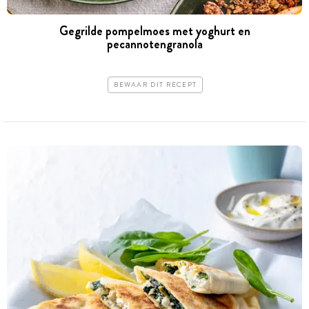
Gegrilde pompelmoes met yoghurt en
pecannotengranola
BEWAAR DIT RECEPT