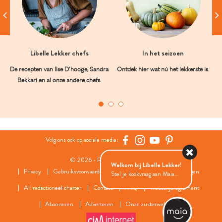
Libelle Lekker chefs
In het seizoen
De recepten van Ilse D’hooge, Sandra
Ontdek hier wat nú het lekkerste is.
Bekkari en al onze andere chefs.
Volg ons ook op sociale media:
© 2026 - Roularta Media Group
Welkom bij Libelle Lekker!
Privacy
Gebruiksvoorwaarden
Cookies
Cookies instellingen
Stel je kookvraag aan Maia...
AI: redactioneel charter
Contact
FAQ
Wedstrijdreglement
Abonneren
Adverteren
Onze zusterwebsites