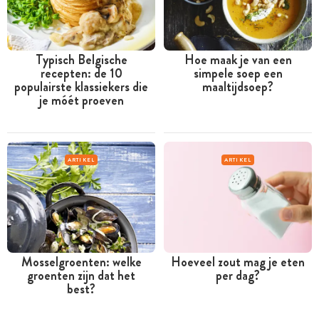
Typisch Belgische
Hoe maak je van een
recepten: de 10
simpele soep een
populairste klassiekers die
maaltijdsoep?
je móét proeven
ARTIKEL
ARTIKEL
Mosselgroenten: welke
Hoeveel zout mag je eten
groenten zijn dat het
per dag?
best?