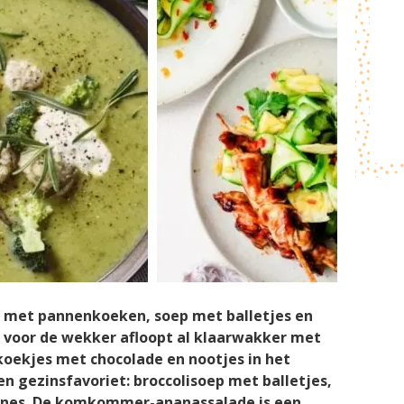
, met pannenkoeken, soep met balletjes en
og voor de wekker afloopt al klaarwakker met
ekjes met chocolade en nootjes in het
een gezinsfavoriet: broccolisoep met balletjes,
mines. De komkommer-ananassalade is een