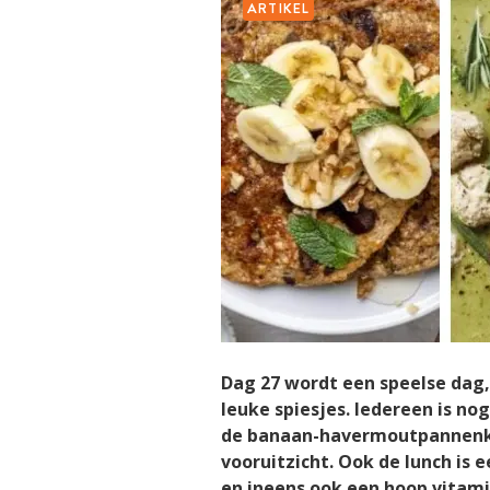
ARTIKEL
Dag 27 wordt een speelse dag
leuke spiesjes. Iedereen is n
de banaan-havermoutpannenko
vooruitzicht. Ook de lunch is 
en ineens ook een hoop vita