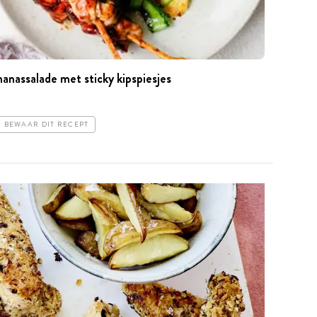
assalade met sticky kipspiesjes
BEWAAR DIT RECEPT