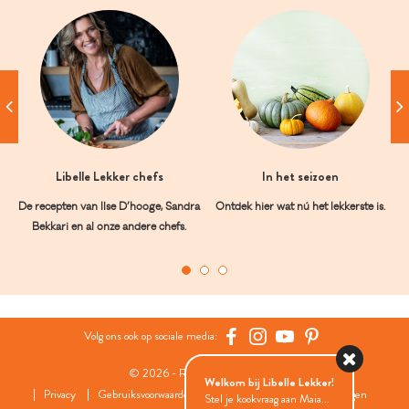
Libelle Lekker chefs
In het seizoen
De recepten van Ilse D’hooge, Sandra
Ontdek hier wat nú het lekkerste is.
Bekkari en al onze andere chefs.
Volg ons ook op sociale media:
© 2026 - Roularta Media Group
Welkom bij Libelle Lekker!
Privacy
Gebruiksvoorwaarden
Cookies
Cookies instellingen
Stel je kookvraag aan Maia...