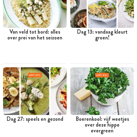
Van veld tot bord: alles
Dag 13: vandaag kleurt
over prei van het seizoen
groen!
ARTIKEL
ARTIKEL
Dag 27: speels en gezond
Boerenkool: vijf weetjes
over deze hippe
evergreen