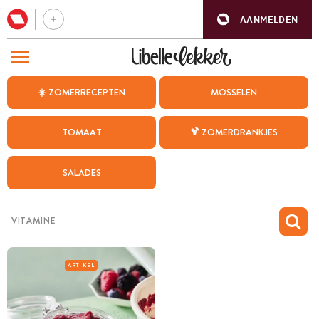
AANMELDEN
BEZOEK ONZE ANDERE WEBSITES
☀️ ZOMERRECEPTEN
MOSSELEN
RECEPTEN
TOMAAT
🍹 ZOMERDRANKJES
WEEKMENU
SALADES
CHAT MET MAIA
INSPIRATIE
MIJN BEWAARDE RECEPTEN
ARTIKEL