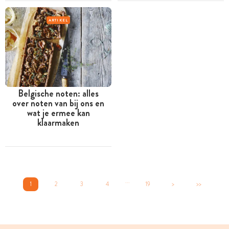
ARTIKEL
Belgische noten: alles
over noten van bij ons en
wat je ermee kan
klaarmaken
...
1
2
3
4
19
>
>>