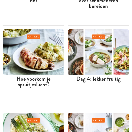
het
over schorseneren
bereiden
ARTIKEL
ARTIKEL
Hoe voorkom je
Dag 4: lekker fruitig
spruitjeslucht?
ARTIKEL
ARTIKEL