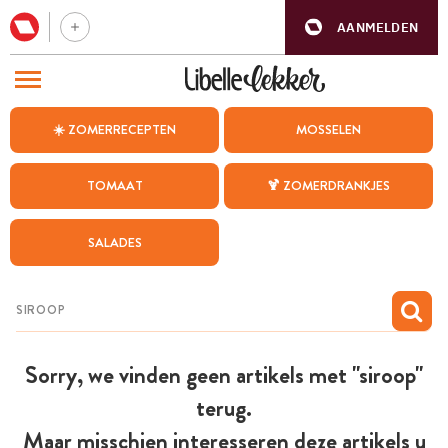
AANMELDEN
BEZOEK ONZE ANDERE WEBSITES
☀️ ZOMERRECEPTEN
MOSSELEN
RECEPTEN
TOMAAT
🍹 ZOMERDRANKJES
WEEKMENU
SALADES
CHAT MET MAIA
INSPIRATIE
MIJN BEWAARDE RECEPTEN
Sorry, we vinden geen artikels met "siroop"
terug.
Maar misschien interesseren deze artikels u