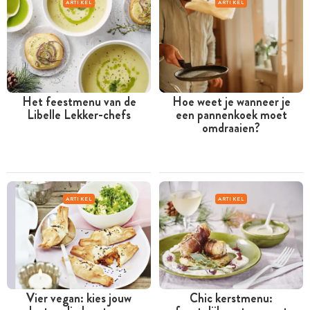
ARTIKEL
ARTIKEL
Het feestmenu van de
Hoe weet je wanneer je
Libelle Lekker-chefs
een pannenkoek moet
omdraaien?
ARTIKEL
ARTIKEL
Vier vegan: kies jouw
Chic kerstmenu: