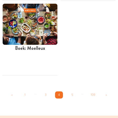
ARTIKEL
Boek: Moelleux
...
...
<
1
3
4
5
109
>