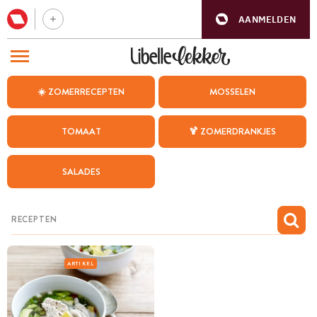
AANMELDEN
BEZOEK ONZE ANDERE WEBSITES
☀️ ZOMERRECEPTEN
MOSSELEN
RECEPTEN
TOMAAT
🍹 ZOMERDRANKJES
WEEKMENU
SALADES
CHAT MET MAIA
INSPIRATIE
MIJN BEWAARDE RECEPTEN
ARTIKEL