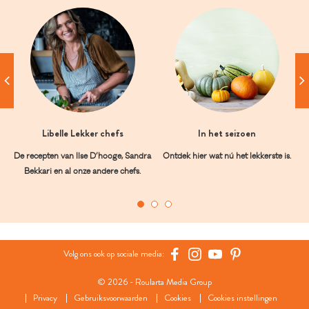
Libelle Lekker chefs
In het seizoen
De recepten van Ilse D’hooge, Sandra
Ontdek hier wat nú het lekkerste is.
Bekkari en al onze andere chefs.
Volg ons ook op sociale media:
© 2026 - Roularta Media Group
Privacy
Gebruiksvoorwaarden
Cookies
Cookies instellingen