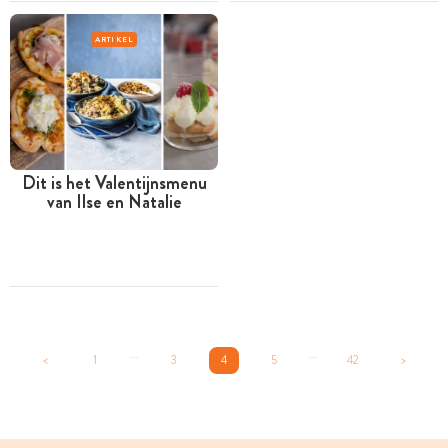
ARTIKEL
Dit is het Valentijnsmenu
van Ilse en Natalie
...
...
<
1
3
4
5
42
>