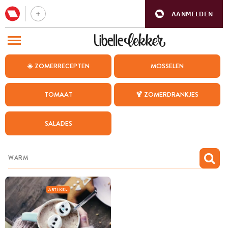
AANMELDEN
BEZOEK ONZE ANDERE WEBSITES
☀️ ZOMERRECEPTEN
MOSSELEN
RECEPTEN
TOMAAT
🍹 ZOMERDRANKJES
WEEKMENU
SALADES
CHAT MET MAIA
INSPIRATIE
MIJN BEWAARDE RECEPTEN
ARTIKEL