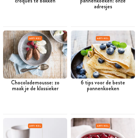
croques te bakken
pannenkoeken: onze
adresjes
ARTIKEL
ARTIKEL
Chocolademousse: zo
6 tips voor de beste
maak je de klassieker
pannenkoeken
ARTIKEL
ARTIKEL