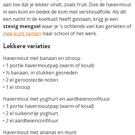
aan toe dat je lekker vindt, zoals fruit. Doe de havermout
in een kom en bedek de kom met vershoudfolie. Als dit
een nacht in de koelkast heeft gestaan, krijg je een
stevig mengsel
waar je 's ochtends van kan genieten of
mee kunt nemen
naar school of het werk.
Lekkere variaties
Havermout met banaan en stroop
• 1 portie havermoutpap (warm of koud)
• ½ banaan, in stukken gesneden
• 2 el geroosterde noten
• 1 el stroop
Havermout met yoghurt en aardbeienconfituur
• 1 portie havermoutpap (warm of koud)
• 2 el suikervrije yoghurt
• 2 el aardbeienconfituur
Havermout met ananas en munt