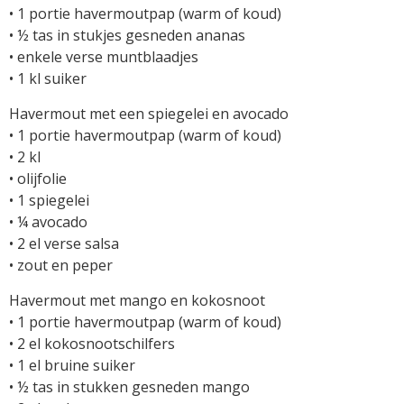
• 1 portie havermoutpap (warm of koud)
• ½ tas in stukjes gesneden ananas
• enkele verse muntblaadjes
• 1 kl suiker
Havermout met een spiegelei en avocado
• 1 portie havermoutpap (warm of koud)
• 2 kl
• olijfolie
• 1 spiegelei
• ¼ avocado
• 2 el verse salsa
• zout en peper
Havermout met mango en kokosnoot
• 1 portie havermoutpap (warm of koud)
• 2 el kokosnootschilfers
• 1 el bruine suiker
• ½ tas in stukken gesneden mango