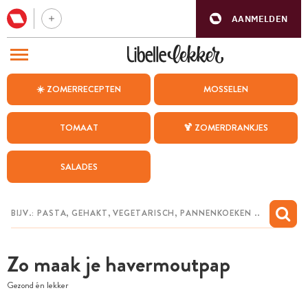
AANMELDEN
BEZOEK ONZE ANDERE WEBSITES
☀️ ZOMERRECEPTEN
MOSSELEN
RECEPTEN
TOMAAT
🍹 ZOMERDRANKJES
WEEKMENU
SALADES
CHAT MET MAIA
INSPIRATIE
MIJN BEWAARDE RECEPTEN
Zo maak je havermoutpap
Gezond én lekker