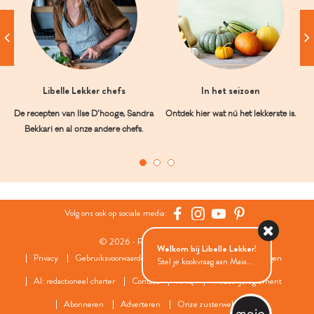
Libelle Lekker chefs
In het seizoen
De recepten van Ilse D’hooge, Sandra
Ontdek hier wat nú het lekkerste is.
Bekkari en al onze andere chefs.
Volg ons ook op sociale media:
© 2026 - Roularta Media Group
Welkom bij Libelle Lekker!
Privacy
Gebruiksvoorwaarden
Cookies
Cookies instellingen
Stel je kookvraag aan Maia...
AI: redactioneel charter
Contact
FAQ
Wedstrijdreglement
Abonneren
Adverteren
Onze zusterwebsites