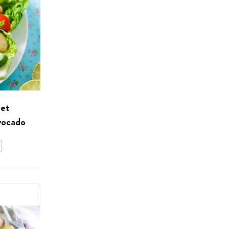
met
vocado