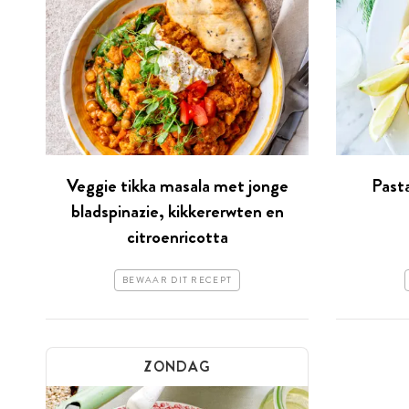
Veggie tikka masala met jonge
Past
bladspinazie, kikkererwten en
citroenricotta
BEWAAR DIT RECEPT
ZONDAG