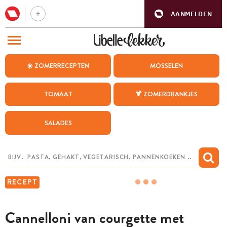
AANMELDEN
BEZOEK ONZE ANDERE WEBSITES
☀️ ZOMERRECEPTEN
MOSSELEN
RECEPTEN
TOMAAT
🍹 ZOMERDRANKJES
WEEKMENU
SALADES
CHAT MET MAIA
INSPIRATIE
MIJN BEWAARDE RECEPTEN
RECEPT
Cannelloni van courgette met