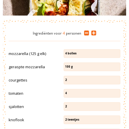
Ingrediënten
voor
4
personen
mozzarella (125 g elk)
4
bollen
geraspte mozzarella
100
g
courgettes
2
tomaten
4
sjalotten
2
knoflook
2
teentjes