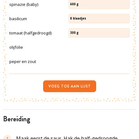
spinazie (baby)
600
g
basilicum
8
blaadjes
tomaat (halfgedroogd)
300
g
olijfolie
peper en zout
VOEG TOE AAN LIJST
bereiding
Maak eerst de saus. Hak de half-gedroogde
1