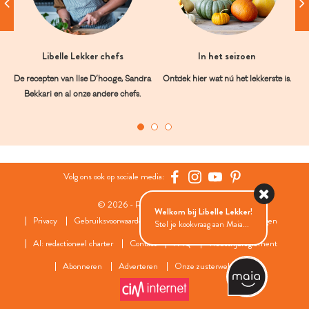
Libelle Lekker chefs
In het seizoen
De recepten van Ilse D’hooge, Sandra
Ontdek hier wat nú het lekkerste is.
Bekkari en al onze andere chefs.
Volg ons ook op sociale media:
© 2026 - Roularta Media Group
Welkom bij Libelle Lekker!
Privacy
Gebruiksvoorwaarden
Cookies
Cookies instellingen
Stel je kookvraag aan Maia...
AI: redactioneel charter
Contact
FAQ
Wedstrijdreglement
Abonneren
Adverteren
Onze zusterwebsites