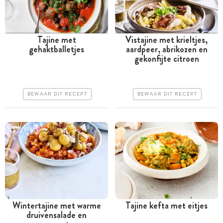
Tajine met
Vistajine met krieltjes,
gehaktballetjes
aardpeer, abrikozen en
Tussen 30 minuten en 1
Tussen 30 minuten en 1
gekonfijte citroen
uur
uur
Goedkoop
Goedkoop
BEWAAR DIT RECEPT
BEWAAR DIT RECEPT
Erg makkelijk
Makkelijk
Wintertajine met warme
Tajine kefta met eitjes
druivensalade en
Tussen 30 minuten en 1
Tussen 30 minuten en 1