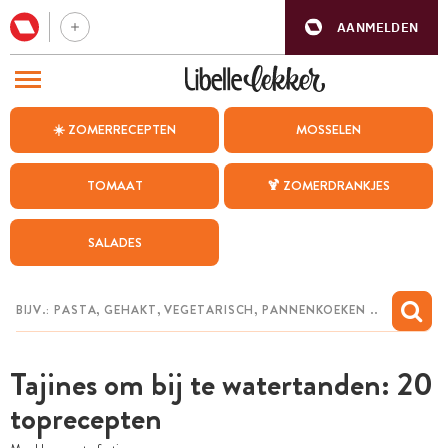
AANMELDEN
BEZOEK ONZE ANDERE WEBSITES
☀️ ZOMERRECEPTEN
MOSSELEN
RECEPTEN
TOMAAT
🍹 ZOMERDRANKJES
WEEKMENU
SALADES
CHAT MET MAIA
INSPIRATIE
MIJN BEWAARDE RECEPTEN
Tajines om bij te watertanden: 20
toprecepten