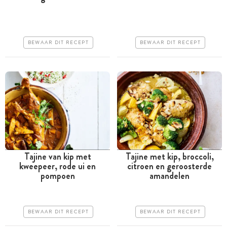
uur
Goedkoop
Iets duurder
Erg makkelijk
BEWAAR DIT RECEPT
BEWAAR DIT RECEPT
Erg makkelijk
Tajine van kip met
Tajine met kip, broccoli,
kweepeer, rode ui en
citroen en geroosterde
Meer dan 1 uur
Meer dan 1 uur
pompoen
amandelen
Goedkoop
Goedkoop
Erg makkelijk
Erg makkelijk
BEWAAR DIT RECEPT
BEWAAR DIT RECEPT