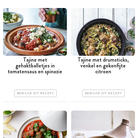
Tajine met
Tajine met drumsticks,
gehaktballetjes in
venkel en gekonfijte
Tussen 30 minuten en 1
Tussen 30 minuten en 1
tomatensaus en spinazie
citroen
uur
uur
Goedkoop
Goedkoop
BEWAAR DIT RECEPT
BEWAAR DIT RECEPT
Erg makkelijk
Makkelijk