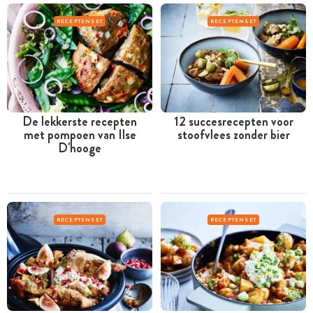
RECEPTENSET
RECEPTENSET
De lekkerste recepten
12 succesrecepten voor
met pompoen van Ilse
stoofvlees zonder bier
D'hooge
RECEPTENSET
RECEPTENSET