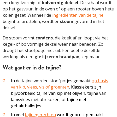
een kegelvormig of
bolvormig
deksel
. De schaal wordt
op het gasvuur, in de oven of op een rooster boven hete
kolen gezet. Wanneer de
ingrediënten van de tajine
begint te pruttelen, wordt er
stoom
gevormd in het
deksel.
De stoom vormt
condens
, die koelt af en loopt via het
kegel- of bolvormige deksel weer naar beneden. Zo
droogt het stoofpotje niet uit. Een beetje dezelfde
werking als een
gietijzeren
braadpan
, zeg maar.
Wat gaat er in de tajine?
In de tajine worden stoofpotjes gemaakt
op basis
van kip, vlees, vis of groenten
. Klassiekers zijn
bijvoorbeeld tajine van kip met olijven, tajine van
lamsvlees met abrikozen, of tajine met
gehaktballetjes.
In veel
tajinegerechten
wordt gebruik gemaakt