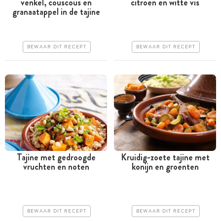
venkel, couscous en
citroen en witte vis
Meer dan 1 uur
Tussen 30 minuten en 1
granaatappel in de tajine
uur
Goedkoop
Goedkoop
Erg makkelijk
BEWAAR DIT RECEPT
BEWAAR DIT RECEPT
Makkelijk
Tajine met gedroogde
Kruidig-zoete tajine met
vruchten en noten
konijn en groenten
Tussen 30 minuten en 1
Tussen 30 minuten en 1
uur
uur
Goedkoop
Iets duurder
BEWAAR DIT RECEPT
BEWAAR DIT RECEPT