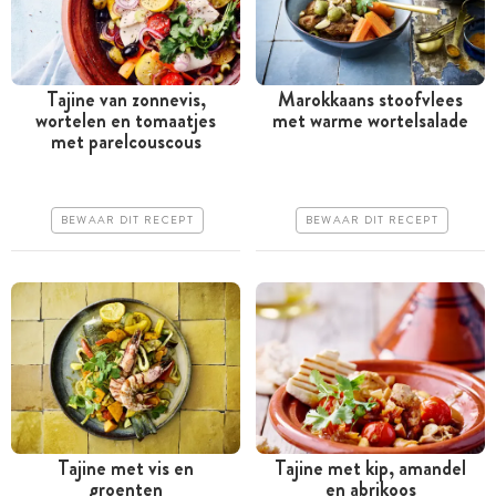
Tajine van zonnevis,
Marokkaans stoofvlees
wortelen en tomaatjes
met warme wortelsalade
Tussen 30 minuten en 1
Tussen 30 minuten en 1
met parelcouscous
uur
uur
Iets duurder
Iets duurder
BEWAAR DIT RECEPT
BEWAAR DIT RECEPT
Erg makkelijk
Erg makkelijk
Tajine met vis en
Tajine met kip, amandel
groenten
en abrikoos
Tussen 30 minuten en 1
Minder dan 30 minuten