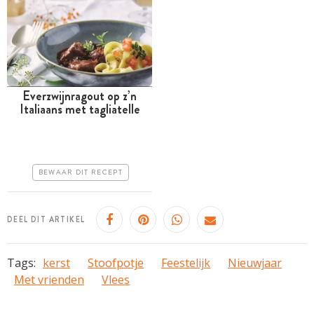
Everzwijnragout op z’n
Italiaans met tagliatelle
Meer dan 1 uur
Iets duurder
Makkelijk
BEWAAR DIT RECEPT
DEEL DIT ARTIKEL
Tags:
kerst
Stoofpotje
Feestelijk
Nieuwjaar
Met vrienden
Vlees