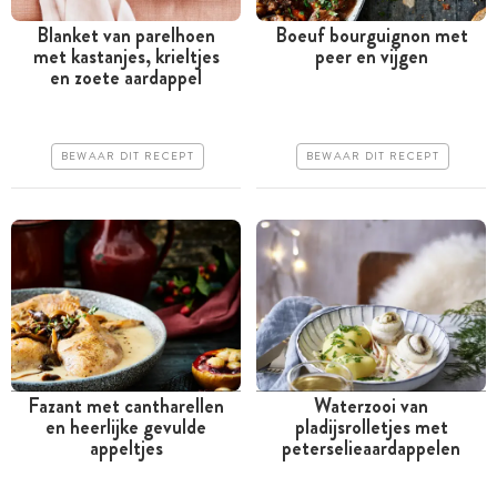
Blanket van parelhoen
Boeuf bourguignon met
met kastanjes, krieltjes
peer en vijgen
Meer dan 1 uur
Tussen 30 minuten en 1
en zoete aardappel
uur
Iets duurder
Goedkoop
Erg makkelijk
BEWAAR DIT RECEPT
BEWAAR DIT RECEPT
Erg makkelijk
Fazant met cantharellen
Waterzooi van
en heerlijke gevulde
pladijsrolletjes met
Minder dan 30 minuten
Tussen 30 minuten en 1
appeltjes
peterselieaardappelen
uur
Iets duurder