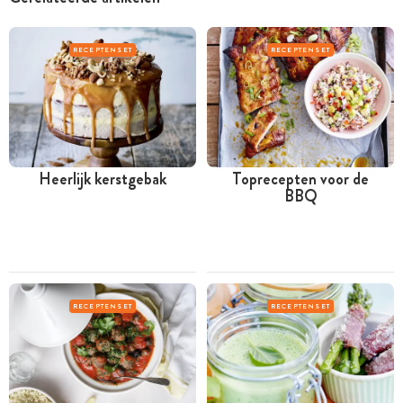
RECEPTENSET
RECEPTENSET
Heerlijk kerstgebak
Toprecepten voor de
BBQ
RECEPTENSET
RECEPTENSET