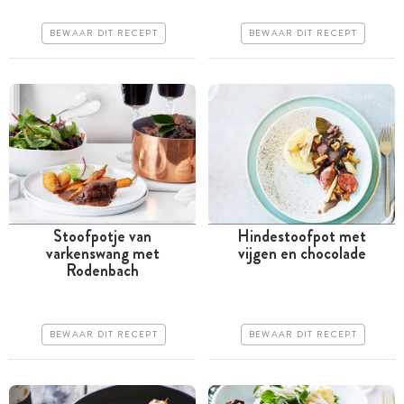
Iets duurder
Makkelijk
BEWAAR DIT RECEPT
BEWAAR DIT RECEPT
Makkelijk
Stoofpotje van
Hindestoofpot met
varkenswang met
vijgen en chocolade
Meer dan 1 uur
Meer dan 1 uur
Rodenbach
Iets duurder
Iets duurder
Makkelijk
Makkelijk
BEWAAR DIT RECEPT
BEWAAR DIT RECEPT