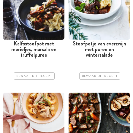
Kalfsstoofpot met
Stoofpotje van everzwijn
morieljes, marsala en
met puree en
Meer dan 1 uur
Meer dan 1 uur
truffelpuree
wintersalade
Goedkoop
Iets duurder
Erg makkelijk
Erg makkelijk
BEWAAR DIT RECEPT
BEWAAR DIT RECEPT