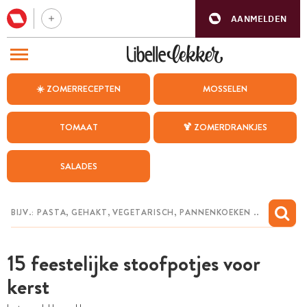
AANMELDEN
BEZOEK ONZE ANDERE WEBSITES
☀️ ZOMERRECEPTEN
MOSSELEN
RECEPTEN
TOMAAT
🍹 ZOMERDRANKJES
WEEKMENU
SALADES
CHAT MET MAIA
INSPIRATIE
MIJN BEWAARDE RECEPTEN
15 feestelijke stoofpotjes voor
kerst