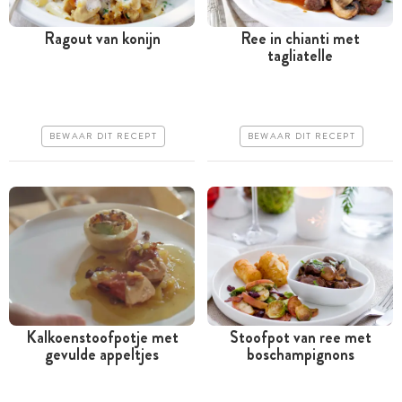
Ragout van konijn
Ree in chianti met
tagliatelle
Meer dan 1 uur
Tussen 30 minuten en 1
uur
Iets duurder
Iets duurder
Makkelijk
BEWAAR DIT RECEPT
BEWAAR DIT RECEPT
Makkelijk
Kalkoenstoofpotje met
Stoofpot van ree met
gevulde appeltjes
boschampignons
Tussen 30 minuten en 1
Meer dan 1 uur
uur
Duur