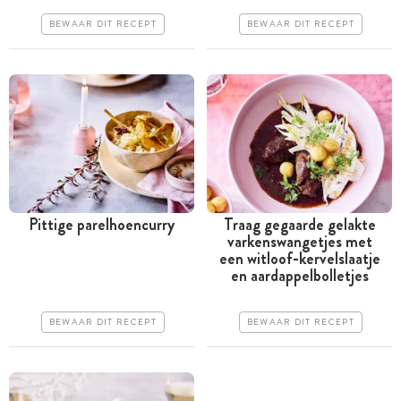
Iets duurder
Erg makkelijk
BEWAAR DIT RECEPT
BEWAAR DIT RECEPT
Erg makkelijk
Pittige parelhoencurry
Traag gegaarde gelakte
varkenswangetjes met
Tussen 30 minuten en 1
Meer dan 1 uur
een witloof-kervelslaatje
uur
en aardappelbolletjes
Goedkoop
Goedkoop
Erg makkelijk
BEWAAR DIT RECEPT
BEWAAR DIT RECEPT
Erg makkelijk