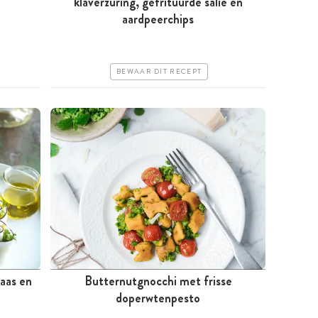
klaverzuring, gefrituurde salie en
aardpeerchips
Iets duurder
Makkelijk
BEWAAR DIT RECEPT
aas en
Butternutgnocchi met frisse
Meer dan 1 uur
doperwtenpesto