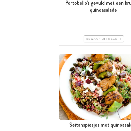
Portobello's gevuld met een kr
Minder dan 30 minuten
quinoasalade
Goedkoop
Makkelijk
BEWAAR DIT RECEPT
Seitanspiesjes met quinoasal
Meer dan 1 uur