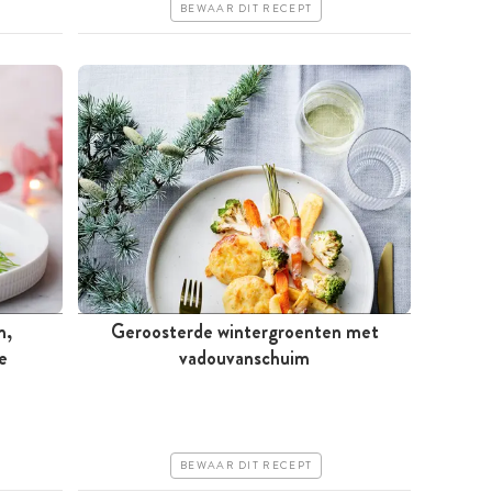
BEWAAR DIT RECEPT
n,
Geroosterde wintergroenten met
e
Meer dan 1 uur
vadouvanschuim
Goedkoop
Erg makkelijk
BEWAAR DIT RECEPT