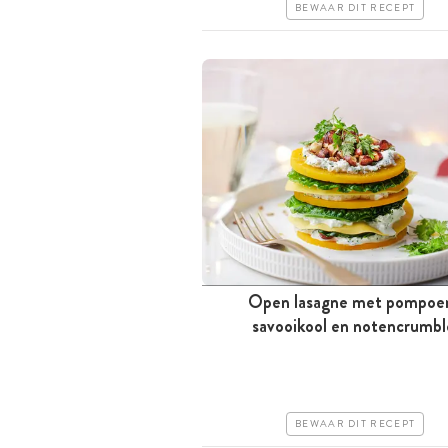
BEWAAR DIT RECEPT
Open lasagne met pompoe
Tussen 30 minuten en 1 uur
savooikool en notencrumbl
Goedkoop
Erg makkelijk
BEWAAR DIT RECEPT