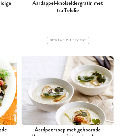
uidige
Aardappel-knolseldergratin met
Meer dan 1 uur
truffelolie
Iets duurder
Makkelijk
BEWAAR DIT RECEPT
ade
Aardpeersoep met gehoornde
Tussen 30 minuten en 1 uur