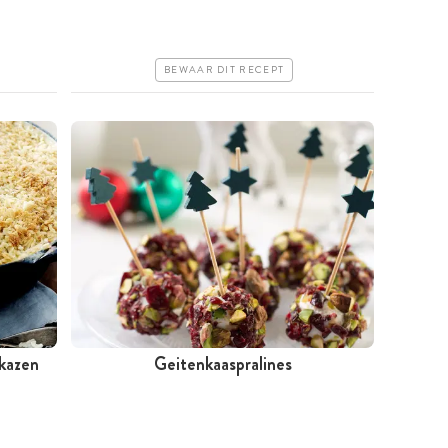
Goedkoop
Makkelijk
BEWAAR DIT RECEPT
 kazen
Geitenkaaspralines
Minder dan 30 minuten
Goedkoop