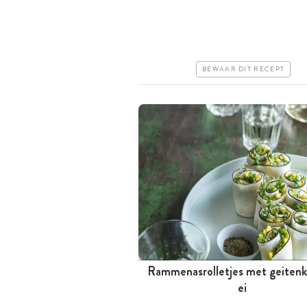
Iets duurder
Makkelijk
BEWAAR DIT RECEPT
Rammenasrolletjes met geitenk
Minder dan 30 minuten
ei