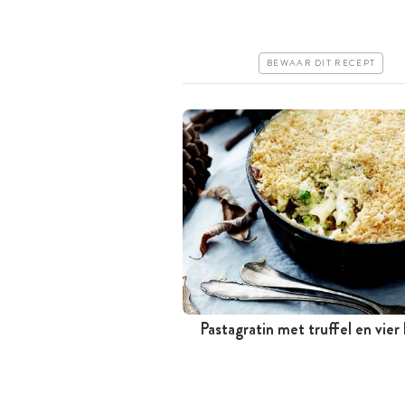
Goedkoop
Makkelijk
BEWAAR DIT RECEPT
Pastagratin met truffel en vier
Tussen 30 minuten en 1 uur
Iets duurder