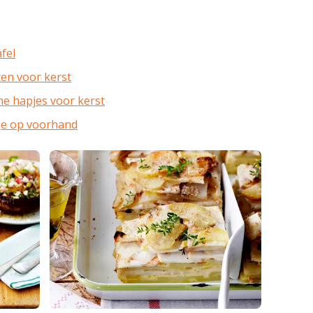
fel
en voor kerst
he hapjes voor kerst
je op voorhand