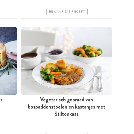
Erg makkelijk
BEWAAR DIT RECEPT
s
Vegetarisch gebraad van
bospaddenstoelen en kastanjes met
Meer dan 1 uur
Stiltonkaas
Goedkoop
Erg makkelijk