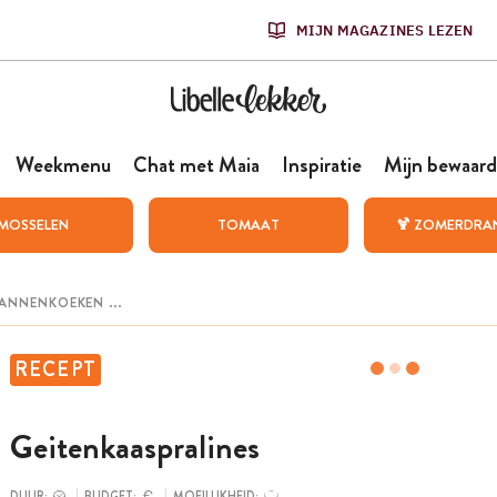
MIJN MAGAZINES LEZEN
Weekmenu
Chat met Maia
Inspiratie
Mijn bewaard
MOSSELEN
TOMAAT
🍹 ZOMERDRA
RECEPT
Geitenkaaspralines
DUUR:
BUDGET:
MOEILIJKHEID: