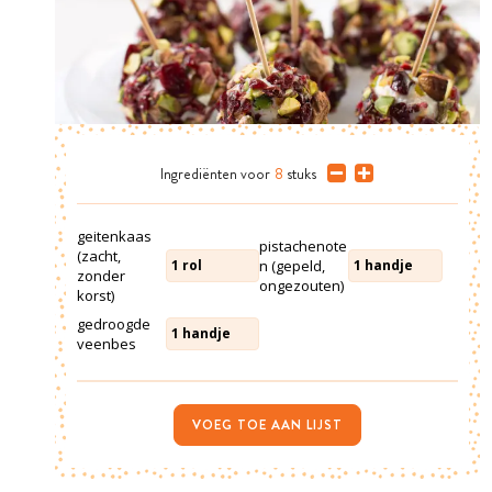
Ingrediënten
voor
8
stuks
geitenkaas
pistachenote
(zacht,
n (gepeld,
1
rol
1
handje
zonder
ongezouten)
korst)
gedroogde
1
handje
veenbes
VOEG TOE AAN LIJST