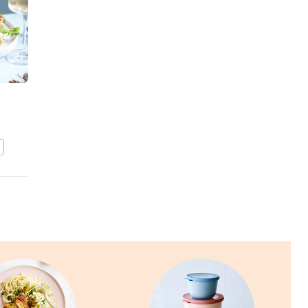
Bootjes van roodlof met
tonijnsalade
BEWAAR DIT RECEPT