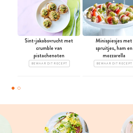
Sint-jakobsvrucht met
Minispiesjes met
crumble van
spruitjes, ham en
pistachenoten
mozzarella
BEWAAR DIT RECEPT
BEWAAR DIT RECEPT